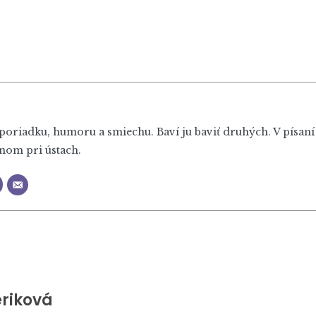
oriadku, humoru a smiechu. Baví ju baviť druhých. V písaní sa
nom pri ústach.
riková