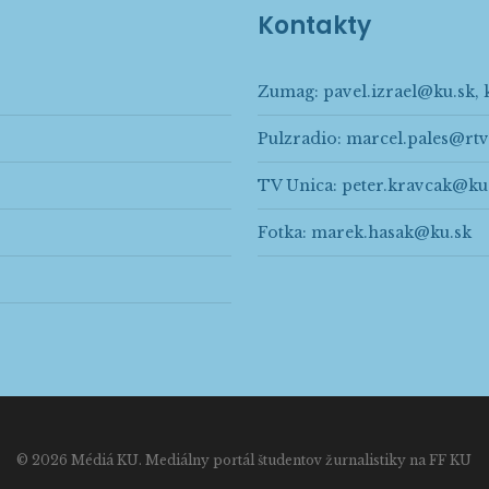
Kontakty
Zumag:
pavel.izrael@ku.sk
,
Pulzradio:
marcel.pales@rtv
TV Unica:
peter.kravcak@ku
Fotka:
marek.hasak@ku.sk
© 2026 Médiá KU. Mediálny portál študentov žurnalistiky na FF KU