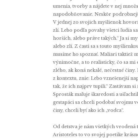
umenia, tvorby a nájdete v nej množst
napodobňovanie. Neskôr podrobnejši
V jednej zo svojich myšlienok hovorí
zlí. Lebo podľa povahy všetci ľudia s
horších, alebo práve takých.“ Ja si my
alebo zlí. Z časti sa s touto myšlienk
musíme ho spoznať. Maliari taktiež ma
výnimočne, a to realisticky, čo sa m
zlého, ak koná nekalé, nečestné činy. 
z kontextu, znie: Lebo vznešenejší na
tak, že ich najprv tupili.“ Zastávam 
Sprosták maľuje škaredosti a ušľachti
gestapáci sa chceli podobať svojmu
činy, chceli byť ako ich „vodca“.
Od detstva je nám všetkých vrodená t
Aristoteles to vo svojej poetike krásn