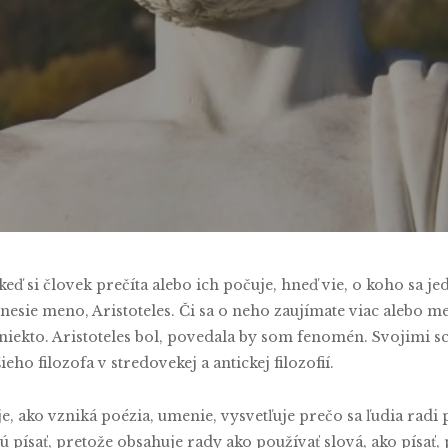
y
Soňa Vieriková
No Comments
keď si človek prečíta alebo ich počuje, hneď vie, o koho sa 
nesie meno, Aristoteles. Či sa o neho zaujímate viac alebo m
ak niekto. Aristoteles bol, povedala by som fenomén. Svojimi
o filozofa v stredovekej a antickej filozofií.
uje, ako vzniká poézia, umenie, vysvetľuje prečo sa ľudia rad
cú písať, pretože obsahuje rady ako používať slová, ako písať