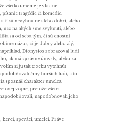
že všetko umenie je vlastne
ísanie tragédie či komédie.
a tí sú nevyhnutne alebo dobrí, alebo
ch, než na akých sme zvyknutí, alebo
íšia sa od seba tým, či sú cnostní
robíme názor, či je dobrý alebo zlý,
 napríklad, Dionysios zobrazoval ľudí
ého, ak má správne úmysly, alebo za
ovolím si ju tak trochu vytrhnúť
apodobňovali činy horších ľudí, a to
ocia spoznáš charakter umelca.
etovej vojne, pretože všetci
o napodobňovali, napodobňovali jeho
herci, speváci, umelci. Práve