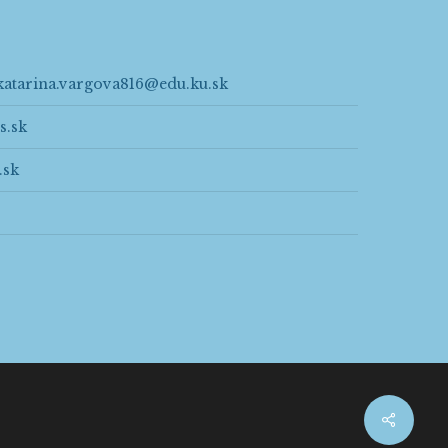
katarina.vargova816@edu.ku.sk
s.sk
.sk