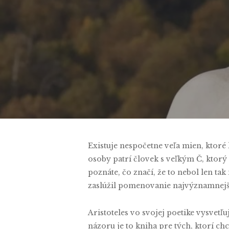
B
Existuje nespočetne veľa mien, ktoré 
osoby patrí človek s veľkým Č, ktorý 
poznáte, čo značí, že to nebol len t
zaslúžil pomenovanie najvýznamnejšieh
Aristoteles vo svojej poetike vysvetľ
názoru je to kniha pre tých, ktorí ch