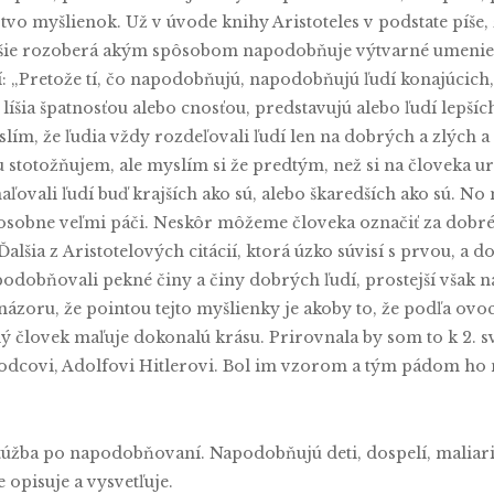
vo myšlienok. Už v úvode knihy Aristoteles v podstate píše, 
e rozoberá akým spôsobom napodobňuje výtvarné umenie, p
: „Pretože tí, čo napodobňujú, napodobňujú ľudí konajúcich, 
a líšia špatnosťou alebo cnosťou, predstavujú alebo ľudí lepší
slím, že ľudia vždy rozdeľovali ľudí len na dobrých a zlých a l
ou stotožňujem, ale myslím si že predtým, než si na človeka u
ľovali ľudí buď krajších ako sú, alebo škaredších ako sú. No
i osobne veľmi páči. Neskôr môžeme človeka označiť za dobr
Ďalšia z Aristotelových citácií, ktorá úzko súvisí s prvou, a d
podobňovali pekné činy a činy dobrých ľudí, prostejší však n
si názoru, že pointou tejto myšlienky je akoby to, že podľa ov
lý človek maľuje dokonalú krásu. Prirovnala by som to k 2. sv
 vodcovi, Adolfovi Hitlerovi. Bol im vzorom a tým pádom h
úžba po napodobňovaní. Napodobňujú deti, dospelí, maliari, 
e opisuje a vysvetľuje.