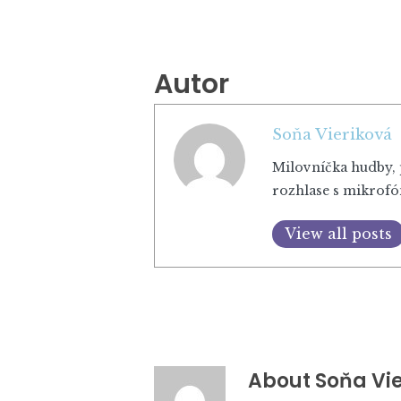
Autor
Soňa Vieriková
Milovníčka hudby, p
rozhlase s mikrofó
View all posts
About
Soňa Vie