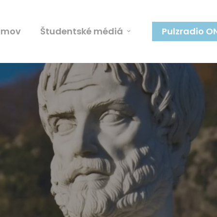
omov
Študentské médiá
Pulzradio O