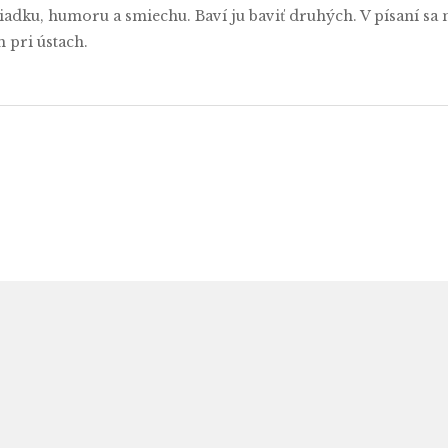
dku, humoru a smiechu. Baví ju baviť druhých. V písaní sa neu
 pri ústach.