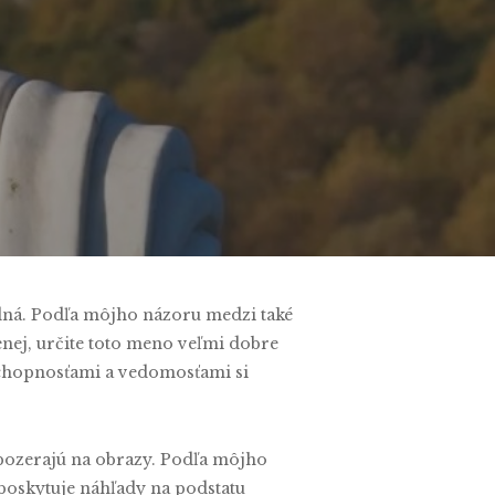
jedná. Podľa môjho názoru medzi také
enej, určite toto meno veľmi dobre
 schopnosťami a vedomosťami si
i pozerajú na obrazy. Podľa môjho
, poskytuje náhľady na podstatu