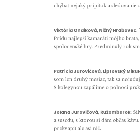
chýbať nejaký prípitok a sledovanie 
Viktória Ondiková, Nižný Hrabovec
:
Prídu najlepší kamaráti môjho brata,
spoločenské hry. Predminulý rok sme
Patrícia Jurovičová, Liptovský Mikul
som len druhý mesiac, tak sa nečuduj
S kolegyňou zapálime o polnoci prska
Jolana Jurovičová, Ružomberok
: S
a susedu, s ktorou si dám občas kávu
prekvapiť ale asi nič.