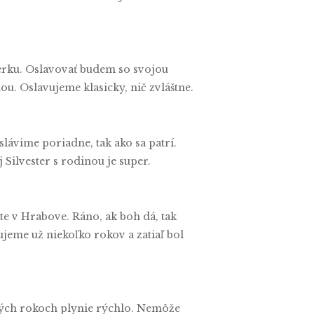
berku. Oslavovať budem so svojou
ou. Oslavujeme klasicky, nič zvláštne.
slávime poriadne, tak ako sa patrí.
 Silvester s rodinou je super.
ate v Hrabove. Ráno, ak boh dá, tak
ujeme už niekoľko rokov a zatiaľ bol
ných rokoch plynie rýchlo. Nemôže