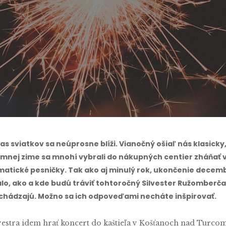
amara Tomčíková
No Commen
čas sviatkov sa neúprosne blíži. Vianočný ošiaľ nás klasick
emnej zime sa mnohí vybrali do nákupných centier zháňať 
ematické pesničky. Tak ako aj minulý rok, ukončenie decem
o, ako a kde budú tráviť tohtoročný Silvester Ružomberčania
ochádzajú. Možno sa ich odpoveďami necháte inšpirovať.
lvestra idem hrať koncert do kaštieľa v Košťanoch nad Turcom