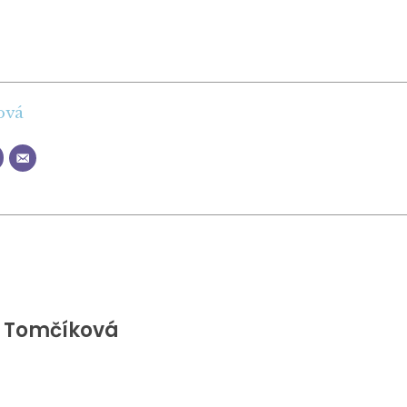
ová
 Tomčíková