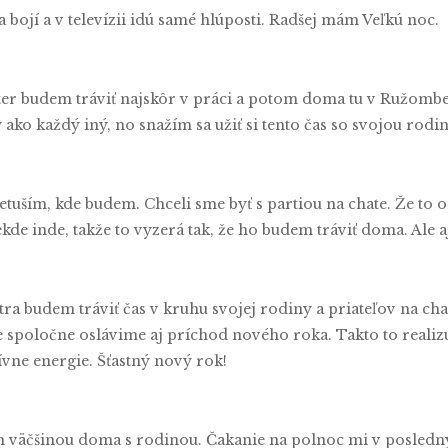
bojí a v televízii idú samé hlúposti. Radšej mám Veľkú noc.
ster budem tráviť najskôr v práci a potom doma tu v Ružom
ko každý iný, no snažím sa užiť si tento čas so svojou rodin
netuším, kde budem. Chceli sme byť s partiou na chate. Že to o
kde inde, takže to vyzerá tak, že ho budem tráviť doma. Ale aj
stra budem tráviť čas v kruhu svojej rodiny a priateľov na ch
ne spoločne oslávime aj príchod nového roka. Takto to realiz
ívne energie. Šťastný nový rok!
vim väčšinou doma s rodinou. Čakanie na polnoc mi v posled