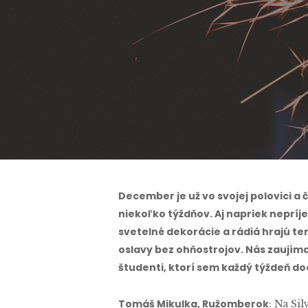
By
T
December je už vo svojej polovici a 
niekoľko týždňov. Aj napriek nepríj
svetelné dekorácie a rádiá hrajú t
oslavy bez ohňostrojov. Nás zaujímal
študenti, ktorí sem každý týždeň d
Tomáš Mikulka, Ružomberok
: Na Si