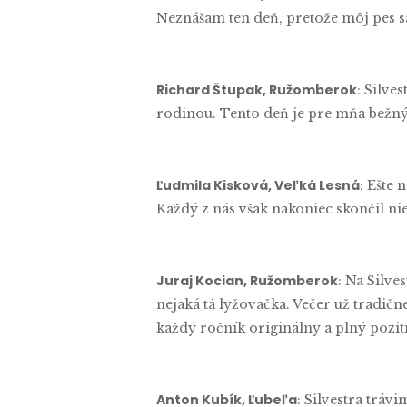
Neznášam ten deň, pretože môj pes sa 
Richard Štupak, Ružomberok
: Silve
rodinou. Tento deň je pre mňa bežný a
Ľudmila Kisková, Veľká Lesná
: Ešte 
Každý z nás však nakoniec skončil nie
Juraj Kocian, Ružomberok
: Na Silve
nejaká tá lyžovačka. Večer už tradič
každý ročník originálny a plný pozit
Anton Kubík, Ľubeľa
: Silvestra trá