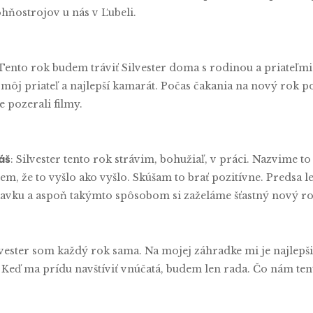
ohňostrojov u nás v Ľubeli.
 Tento rok budem tráviť Silvester doma s rodinou a priateľmi.
 môj priateľ a najlepší kamarát. Počas čakania na nový rok
 pozerali filmy.
áš
: Silvester tento rok strávim, bohužiaľ, v práci. Nazvime to 
em, že to vyšlo ako vyšlo. Skúšam to brať pozitívne. Predsa 
vku a aspoň takýmto spôsobom si zaželáme šťastný nový rok.
ilvester som každý rok sama. Na mojej záhradke mi je najlepš
. Keď ma prídu navštíviť vnúčatá, budem len rada. Čo nám te