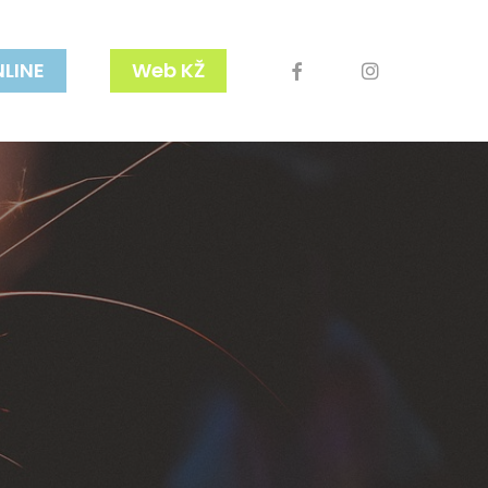
facebook
youtube
instagram
NLINE
Web KŽ