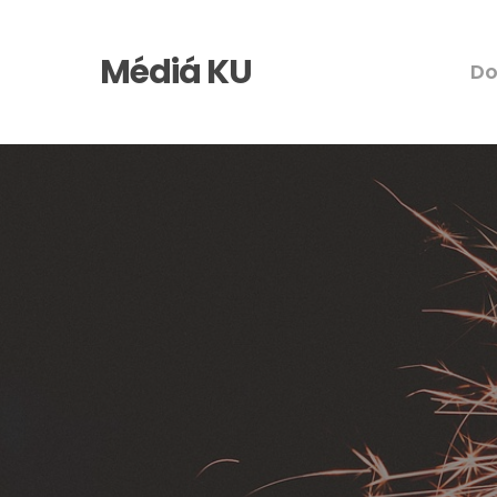
Skip
to
Médiá KU
D
main
content