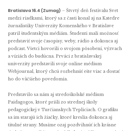
Bratislava 16.4 (Zumag)
– Štvrtý deň festivalu Svet
medzi riadkami, ktorý sa z časti konal aj na Katedre
žurnalistiky Univerzity Komenského v Bratislave
patril študentským médiám. Študenti mali možnosť
predstaviť svoje časopisy, weby, rádio a dokonca aj
podcast. Všetci hovorili o svojom pôsobení, výzvach
a víziách do budúcna. Prváci z bratislavskej
univerzity predstavili svoje online médium
Webjournal, ktorý chcú rozbehnúť ešte viac a dostať
ho do väčšieho povedomia.
Predstavilo sa nám aj stredoškolské médium
Paidagogos, ktoré prišli zo strednej školy
pedagogickej v Turčianskych Tepliciach. O grafiku
sa im starajú ich žiačky, ktoré kreslia dokonca aj
titulné strany. Musíme ozaj pozdvihnúť ich krásne