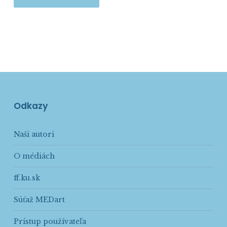
Odkazy
Naši autori
O médiách
ff.ku.sk
Súťaž MEDart
Prístup používateľa