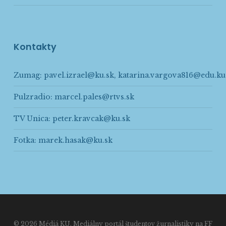
Kontakty
Zumag:
pavel.izrael@ku.sk
,
katarina.vargova816@edu.ku
Pulzradio:
marcel.pales@rtvs.sk
TV Unica:
peter.kravcak@ku.sk
Fotka:
marek.hasak@ku.sk
© 2026 Médiá KU. Mediálny portál študentov žurnalistiky na FF