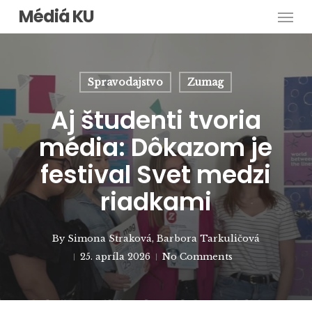
Men
Skip
Médiá KU
to
main
content
Spravodajstvo
Zumag
Aj študenti tvoria
média: Dôkazom je
festival Svet medzi
riadkami
By
Simona Straková
,
Barbora Tarkuličová
25. apríla 2026
No Comments