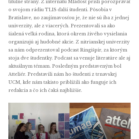
titulné strany. Z internátu Mladosť prišli porozprávať
o svojom rádiu TLIS ďalší študenti. Pôsobia v
Bratislave, no zaujímavosťou je, že nie sú iba z jednej
univerzity, ale z viacerých. Prezentovali sa ako
šialená veľká rodina, ktorá okrem živého vysielania
organizujú aj hudobné akcie. Z nitrianskej univerzity
sa nám odprezentoval podcast Ringišpír, za ktorým
stoja dve študentky. Podcast sa venuje literatúre ale aj
aktuálnym témam. Posledným predstaveným bol
Atteliér. Predstavili nám ho študenti z trnavskej
UCM, kde nám takisto priblížili ako funguje ich
redakcia a čo ich čaká najbližšie.