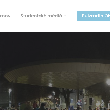
omov
Študentské médiá
Pulzradio O