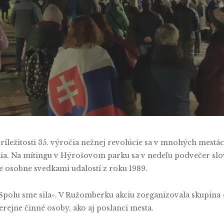
y
Tymofii Serbin
No Comments
ežitosti 35. výročia nežnej revolúcie sa v mnohých mestác
. Na mítingu v Hýrošovom parku sa v nedeľu podvečer slovo
te osobne svedkami udalostí z roku 1989.
Spolu sme sila». V Ružomberku akciu zorganizovala skupina
 verejne činné osoby, ako aj poslanci mesta.