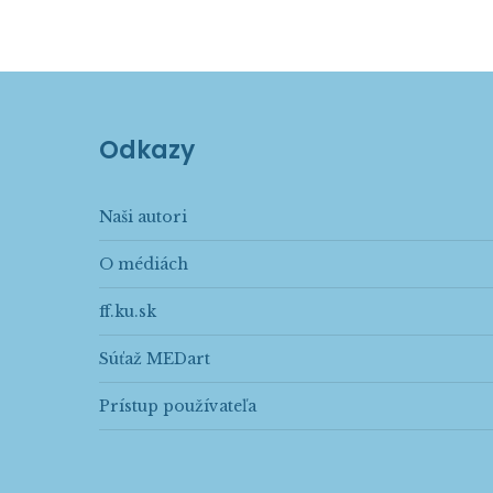
Odkazy
Naši autori
O médiách
ff.ku.sk
Súťaž MEDart
Prístup používateľa