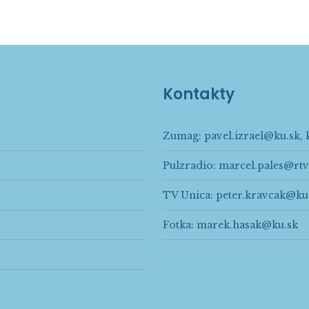
Kontakty
Zumag:
pavel.izrael@ku.sk
,
Pulzradio:
marcel.pales@rtv
TV Unica:
peter.kravcak@ku
Fotka:
marek.hasak@ku.sk