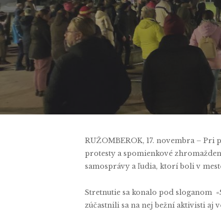
B
RUŽOMBEROK, 17. novembra – Pri príl
protesty a spomienkové zhromaždenia
samosprávy a ľudia, ktorí boli v mes
Stretnutie sa konalo pod sloganom «
zúčastnili sa na nej bežní aktivisti aj