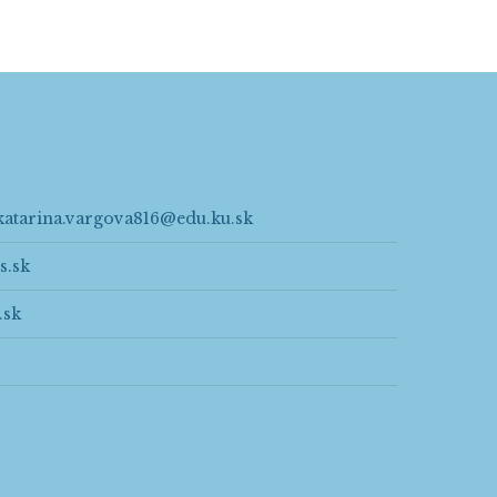
katarina.vargova816@edu.ku.sk
s.sk
.sk