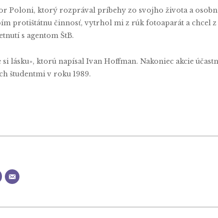
or Poloni, ktorý rozprával príbehy zo svojho života a osobn
m protištátnu činnosť, vytrhol mi z rúk fotoaparát a chcel z
etnutí s agentom ŠtB.
e si lásku», ktorú napísal Ivan Hoffman. Nakoniec akcie účastn
h študentmi v roku 1989.