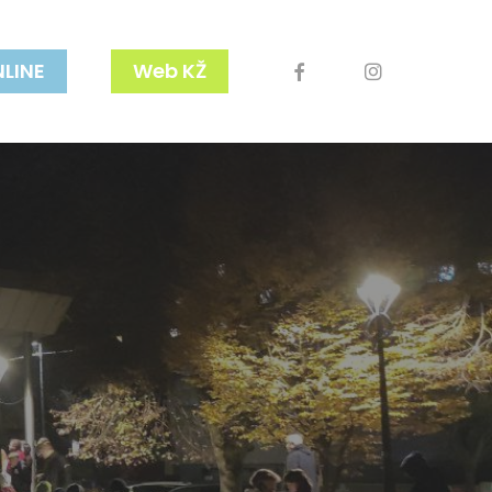
facebook
youtube
instagram
NLINE
Web KŽ