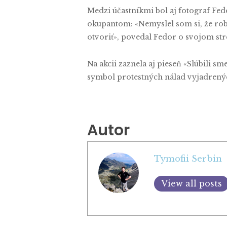
Medzi účastníkmi bol aj fotograf Fed
okupantom: «Nemyslel som si, že robí
otvoriť», povedal Fedor o svojom str
Na akcii zaznela aj pieseň «Slúbili sm
symbol protestných nálad vyjadrenýc
Autor
Tymofii Serbin
View all posts