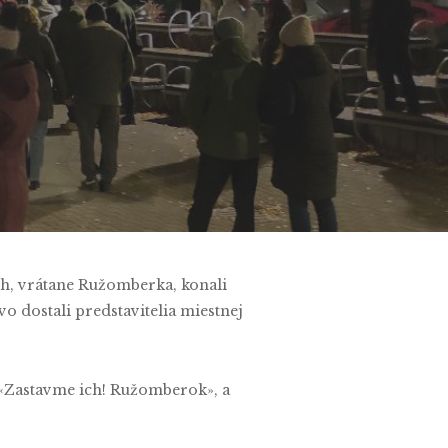
h, vrátane Ružomberka, konali
 dostali predstavitelia miestnej
 «Zastavme ich! Ružomberok», a