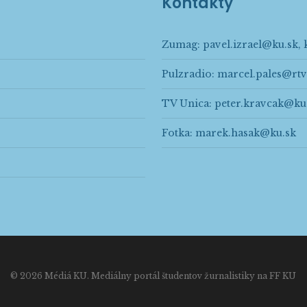
Kontakty
Zumag:
pavel.izrael@ku.sk
,
Pulzradio:
marcel.pales@rtv
TV Unica:
peter.kravcak@ku
Fotka:
marek.hasak@ku.sk
© 2026 Médiá KU. Mediálny portál študentov žurnalistiky na FF KU