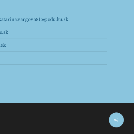
katarina.vargova816@edu.ku.sk
s.sk
.sk