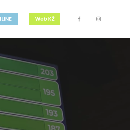
facebook
youtube
instagram
NLINE
Web KŽ