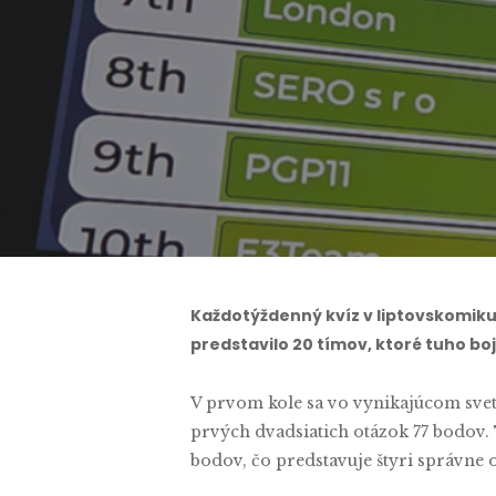
Každotýždenný kvíz v liptovskomikul
predstavilo 20 tímov, ktoré tuho boj
V prvom kole sa vo vynikajúcom svetl
prvých dvadsiatich otázok 77 bodov.
bodov, čo predstavuje štyri správne