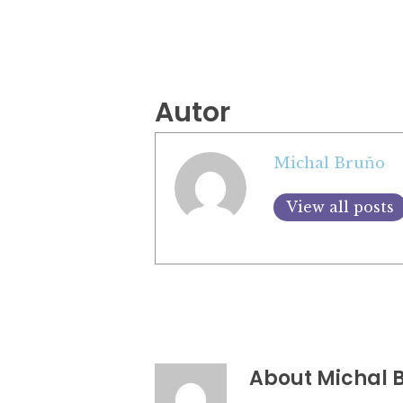
Autor
Michal Bruňo
View all posts
About
Michal 