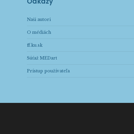
Odkazy
Naši autori
O médiách
ff.ku.sk
Súťaž MEDart
Prístup používateľa