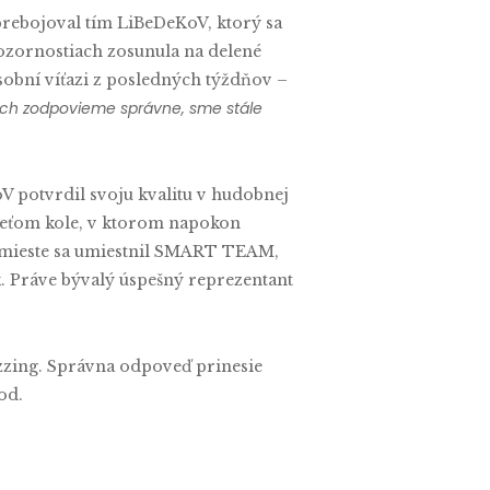
prebojoval tím LiBeDeKoV, ktorý sa
ozornostiach zosunula na delené
ásobní víťazi z posledných týždňov –
y ich zodpovieme správne, sme stále
oV potvrdil svoju kvalitu v hudobnej
treťom kole, v ktorom napokon
m mieste sa umiestnil SMART TEAM,
. Práve bývalý úspešný reprezentant
izzing. Správna odpoveď prinesie
od.