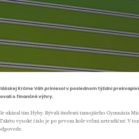
By
Michal Bruňo
No Comments
ášskej Krčme Váh priniesol v poslednom týždni prekvapivé 
ovali o finančné výhry.
e ukázal tím Hyby. Bývalí študenti tamojšieho Gymnázia Mic
 Takéto vysoké číslo je po prvom kole veľmi netradičné. V 
 odpovede.