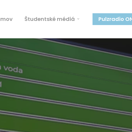
omov
Študentské médiá
Pulzradio O