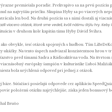
 výrazne premiešala poradie. Prekvapivo sa na prvú pozíciu 
ul na najvyššiu priečku. Skupina Hyby sa po viacerých nep
trácala len bod. Na druhú pozíciu sa s nimi dostali aj viacn
zili viacero otázok, ktoré sme vedeli, kvôli nášmu štýlu hry. Keb
situáciu v druhom kole kapitán tímu Hyby Dávid Švihra.
ol, ako obvykle, šesť otázok spojených s hudbou. Tím LiBeDeK
ky ukážky. Na tento úspech nadviazal konzistentnou hrou v 
víťazstvo pred tímami Sadra a Rádioaktívna voda. Na štvrto
a viacnásobný európsky šampión v kulturistike Ľuboš Maliňák
esta bola urýchlená odpoveď pri jednej z otázok.
j báze. Súťažiaci posielajú odpovede cez aplikáciu SpeedQu
povie položenú otázku najrýchlejšie, získa jeden bonusový b
ichal Bruňo