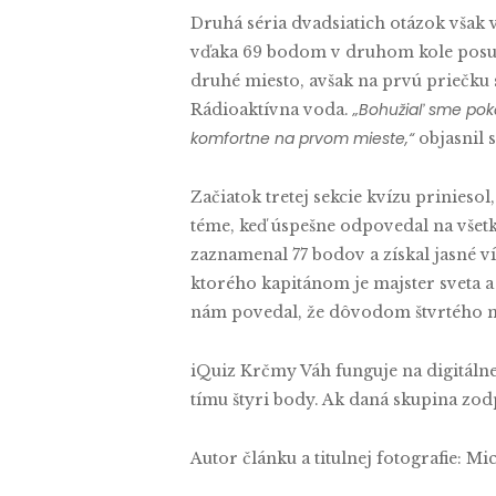
Druhá séria dvadsiatich otázok však
vďaka 69 bodom v druhom kole posun
druhé miesto, avšak na prvú priečku s
„Bohužiaľ sme poka
Rádioaktívna voda.
komfortne na prvom mieste,“
objasnil 
Začiatok tretej sekcie kvízu prinies
téme, keď úspešne odpovedal na všet
zaznamenal 77 bodov a získal jasné 
ktorého kapitánom je majster sveta 
nám povedal, že dôvodom štvrtého mi
iQuiz Krčmy Váh funguje na digitálne
tímu štyri body. Ak daná skupina zod
Autor článku a titulnej fotografie: M