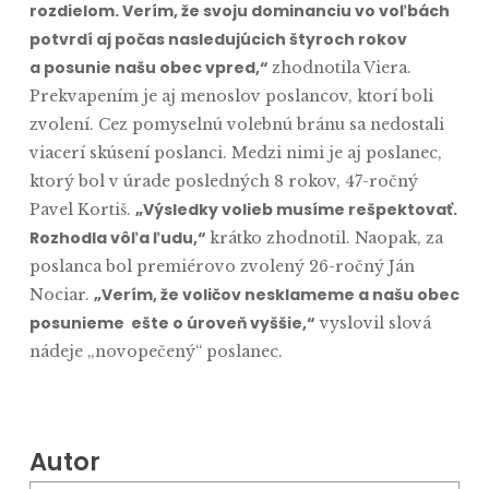
rozdielom. Verím, že svoju dominanciu vo voľbách
potvrdí aj počas nasledujúcich štyroch rokov
a posunie našu obec vpred,“
zhodnotila Viera.
Prekvapením je aj menoslov poslancov, ktorí boli
zvolení. Cez pomyselnú volebnú bránu sa nedostali
viacerí skúsení poslanci. Medzi nimi je aj poslanec,
ktorý bol v úrade posledných 8 rokov, 47-ročný
„Výsledky volieb musíme rešpektovať.
Pavel Kortiš.
Rozhodla vôľa ľudu,“
krátko zhodnotil. Naopak, za
poslanca bol premiérovo zvolený 26-ročný Ján
„Verím, že voličov nesklameme a našu obec
Nociar.
posunieme ešte o úroveň vyššie,“
vyslovil slová
nádeje „novopečený“ poslanec.
Autor