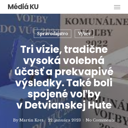
Men
Skip
Médiá KU
to
main
content
Spravodajstvo
Výber
Tri vízie, tradične
vysoká volebná
účasť a prekvapivé
výsledky. Také boli
spojené voľby
v Detvianskej Hute
By
Martin Kret
22. januára 2023
No Comments