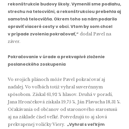
rekonštrukcie budovy školy. Vymenili sme podlahu,
strechu na telocvični, a rekonštrukciou prebehla aj
samotná telocvičňa. Okrem toho sa nám podarilo
opraviť viaceré cesty v obci. Vtom by som chcel
v prípade zvolenia pokračovať,“
dodal Pavel na
záver.
Pokračovanie v úrade a prekvapivé zloženie
poslaneckého zoskupenia
Vo svojich plánoch môže Pavel pokračovať aj
naďalej. Vo voľbách totiž vyhral suverénnym
spôsobom. Získal 61,92 % hlasov. Druhá v poradí,
Jana Hrončeková získala 19,75 %, Ján Plavucha 18,31 %.
Očakávania od občanov od staronového starostusú
aj na základe čísel veľké. Potvrdzujú to aj slová
„Vyhral s veľkým
prekvapenej voličky Viery.