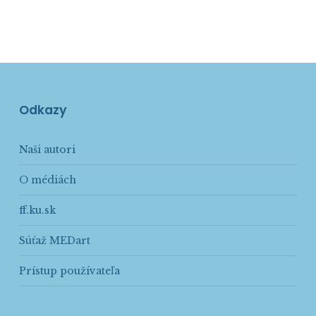
Odkazy
Naši autori
O médiách
ff.ku.sk
Súťaž MEDart
Prístup používateľa