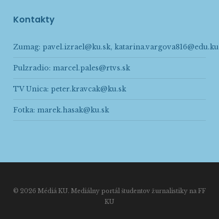
Kontakty
Zumag:
pavel.izrael@ku.sk
,
katarina.vargova816@edu.ku
Pulzradio:
marcel.pales@rtvs.sk
TV Unica:
peter.kravcak@ku.sk
Fotka:
marek.hasak@ku.sk
© 2026 Médiá KU. Mediálny portál študentov žurnalistiky na FF
KU