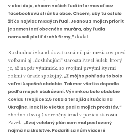
v obci deje, chcem našich ľudí informovať cez
facebookovú stránku obce. Chcem, aby tu ostalo
žiť čo najviac mladých ľudí. Jednou z mojich priorít
je zamestnať obecného murára, aby ľudia
nemuseli platiť drahé firmy,“
dodal.
Rozhodnutie kandidovať oznámil pár mesiacov pred
voľbami aj „dosluhujúci“ starosta Pavel Šulek, ktorý
je, až na pár výnimiek, so svojimi prvými štyrmi
. „Z môjho pohľadu to bolo
rokmi v úrade spokojný
veľmi úspešné obdobie. Takmer všetko dopadlo
podľa mojich očakávaní. Výnimkou bolo obdobie
covidu trvajúce 2,5 roka a terajšia situácia na
Ukrajine. Inak išlo všetko podľa mojich predstáv,“
zhodnotil svoj štvorročný úrad v pozícii starostu
„Svoj volebný plán som mal postavený
Pavel.
najmä na školstve. Podarili sa nám viaceré