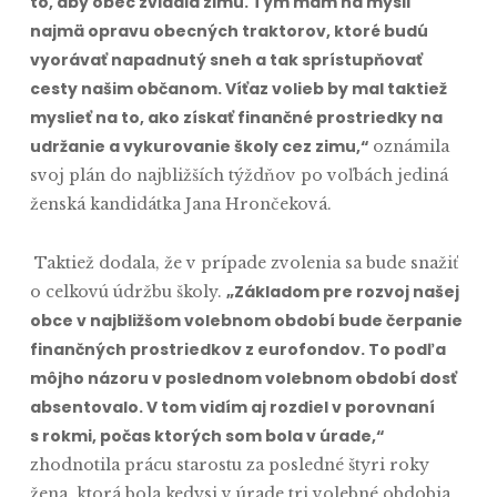
to, aby obec zvládla zimu. Tým mám na mysli
najmä opravu obecných traktorov, ktoré budú
vyorávať napadnutý sneh a tak sprístupňovať
cesty našim občanom. Víťaz volieb by mal taktiež
myslieť na to, ako získať finančné prostriedky na
udržanie a vykurovanie školy cez zimu,“
oznámila
svoj plán do najbližších týždňov po voľbách jediná
ženská kandidátka Jana Hrončeková.
Taktiež dodala, že v prípade zvolenia sa bude snažiť
„Základom pre rozvoj našej
o celkovú údržbu školy.
obce v najbližšom volebnom období bude čerpanie
finančných prostriedkov z eurofondov. To podľa
môjho názoru v poslednom volebnom období dosť
absentovalo. V tom vidím aj rozdiel v porovnaní
s rokmi, počas ktorých som bola v úrade,“
zhodnotila prácu starostu za posledné štyri roky
žena, ktorá bola kedysi v úrade tri volebné obdobia