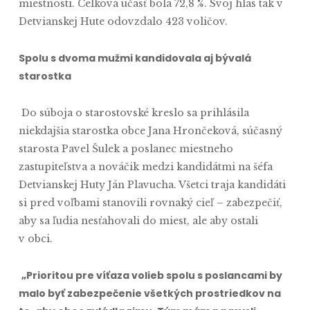
miestnosti. Celková účasť bola 72,8 %. Svoj hlas tak v
Detvianskej Hute odovzdalo 423 voličov.
Spolu s dvoma mužmi kandidovala aj bývalá
starostka
Do súboja o starostovské kreslo sa prihlásila
niekdajšia starostka obce Jana Hrončeková, súčasný
starosta Pavel Šulek a poslanec miestneho
zastupiteľstva a nováčik medzi kandidátmi na šéfa
Detvianskej Huty Ján Plavucha. Všetci traja kandidáti
si pred voľbami stanovili rovnaký cieľ – zabezpečiť,
aby sa ľudia nesťahovali do miest, ale aby ostali
v obci.
„Prioritou pre víťaza volieb spolu s poslancami by
malo byť zabezpečenie všetkých prostriedkov na