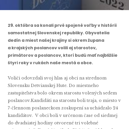
29. októbra sa konali prvé spojené voľby v histórii
samostatnej Slovenskej republiky. Obyvatelia
dedín a miest našej krajiny si okrem župana
a krajských poslancov volili aj starostov,
primátorov a poslancov, ktorí budú mať najbližšie
štyri roky v rukách naše mestá a obce.
Voliči odovzdali svoj hlas aj obci na strednom
Slovensku Detvianskej Hute. Do miestneho
zastupiteľstva bolo okrem starostu volených sedem
poslancov.Kandidáti na starostu boli traja, o miesto v
7-člennom poslaneckom zoskupení sa uchádzalo 24
kandidátov. V obci boli v určenom čase od siedmej
do dvadsiatej hodiny otvorené tri volebné