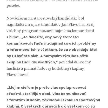
posebe.
Nováčikom na starostovskej kandidátke bol
najmladší z trojice kandidátov Ján Plavucha. Svoj
volebný program postavil najmä na komunikácii
„Je dôležité, aby nový starosta
s ľuďmi.
komunikoval s ľuďmi, zaujímal sa o ich problémy
a informoval ich o všetkom, čo sa v obci deje. Mal
by tu byť pre nich. A nemyslím tým iba určitú
skupinu ľudí, ale všetkých,“
povedal 30-ročný
huslista a primáš ľudovej hudobnej skupiny
Plavuchovci.
„Mojím cieľom je preto viac spolupracovať
s ľuďmi, ktorí žijú v obci. Viac komunikovať
s farským úradom, základnou školou a športovými
klubmi. O všetkých opravách a o všetkom, čo sa