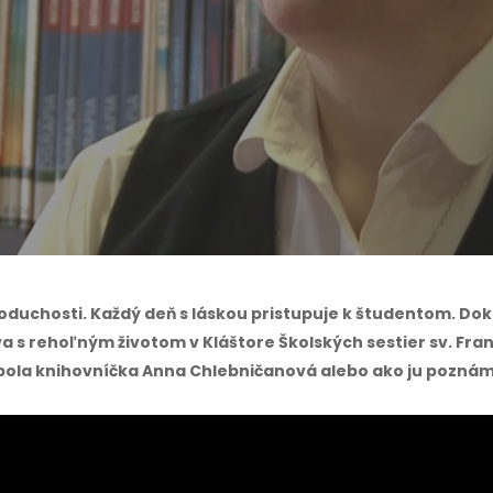
By
Martin Kret
No Comments
oduchosti. Každý deň s láskou pristupuje k študentom. Doko
a s rehoľným životom v Kláštore Školských sestier sv. Fra
ola knihovníčka Anna Chlebničanová alebo ako ju poznáme 