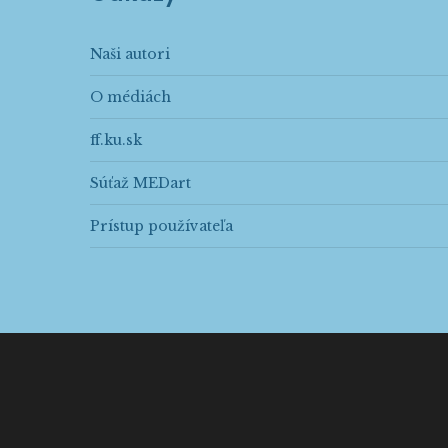
Naši autori
O médiách
ff.ku.sk
Súťaž MEDart
Prístup používateľa