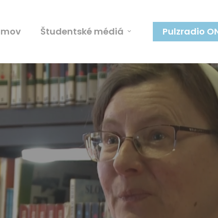
omov
Študentské médiá
Pulzradio O