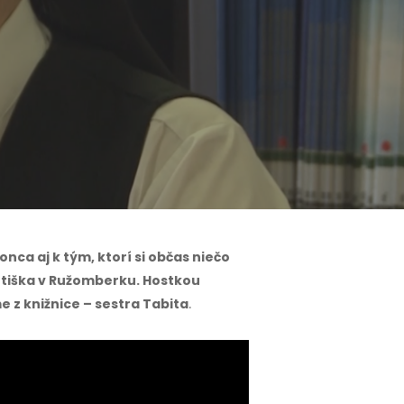
nca aj k tým, ktorí si občas niečo
ntiška v Ružomberku. Hostkou
z knižnice – sestra Tabita
.