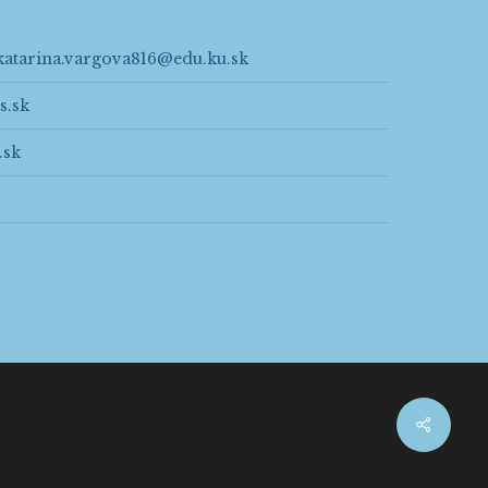
katarina.vargova816@edu.ku.sk
s.sk
.sk