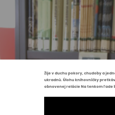
Žije v duchu pokory, chudoby a jedn
ukradnú. Úlohu knihovníčky pretkáv
obnovenej relácie Na tenkom ľade b