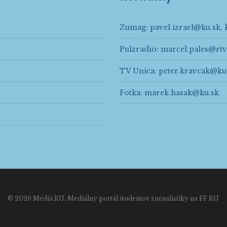
Zumag:
pavel.izrael@ku.sk
,
Pulzradio:
marcel.pales@rtv
TV Unica:
peter.kravcak@ku
Fotka:
marek.hasak@ku.sk
© 2026 Médiá KU. Mediálny portál študentov žurnalistiky na FF KU