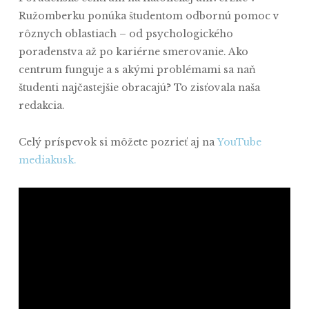
Ružomberku ponúka študentom odbornú pomoc v
rôznych oblastiach – od psychologického
poradenstva až po kariérne smerovanie. Ako
centrum funguje a s akými problémami sa naň
študenti najčastejšie obracajú? To zisťovala naša
redakcia.
Celý príspevok si môžete pozrieť aj na
YouTube
mediakusk.