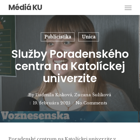
Men
Skip
Médiá KU
to
main
content
Publicistika
Unica
Služby Poradenského
centra na Katolíckej
univerzite
By
Ľudmila Kisková
,
Zuzana Šulíková
19. februára 2025
No Comments
Poradenské centrum na Katolíckej univerzite v