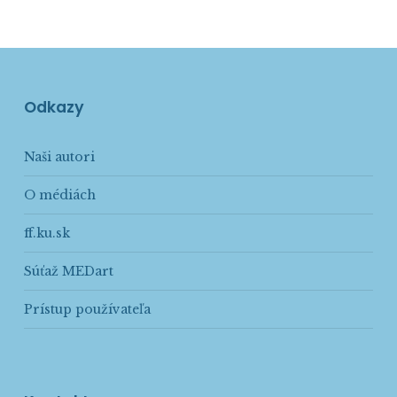
Odkazy
Naši autori
O médiách
ff.ku.sk
Súťaž MEDart
Prístup používateľa