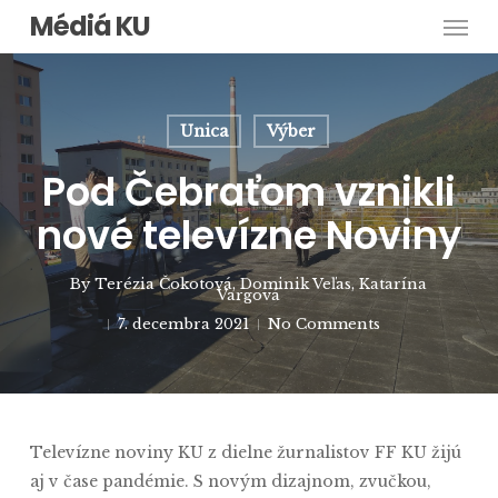
Men
Skip
Médiá KU
to
main
content
Unica
Výber
Pod Čebraťom vznikli
nové televízne Noviny
By
Terézia Čokotová
,
Dominik Veľas
,
Katarína
Vargová
7. decembra 2021
No Comments
Televízne noviny KU z dielne žurnalistov FF KU žijú
aj v čase pandémie. S novým dizajnom, zvučkou,