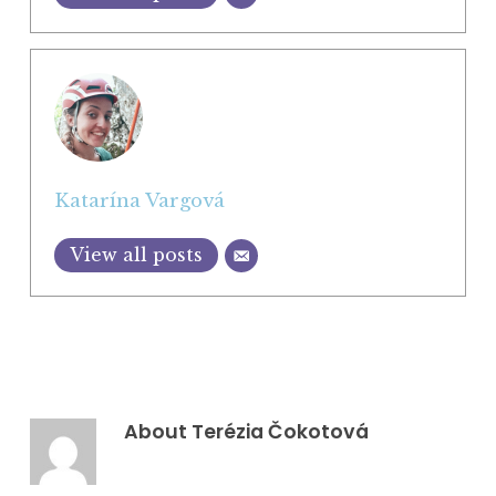
Katarína Vargová
View all posts
About
Terézia Čokotová