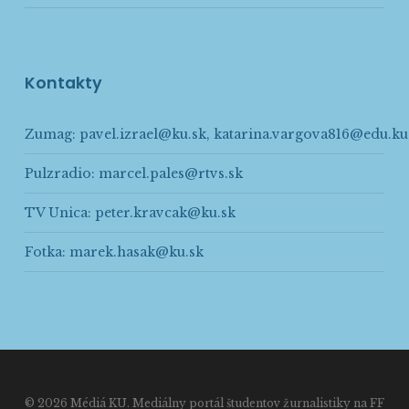
Kontakty
Zumag:
pavel.izrael@ku.sk
,
katarina.vargova816@edu.ku
Pulzradio:
marcel.pales@rtvs.sk
TV Unica:
peter.kravcak@ku.sk
Fotka:
marek.hasak@ku.sk
© 2026 Médiá KU. Mediálny portál študentov žurnalistiky na FF