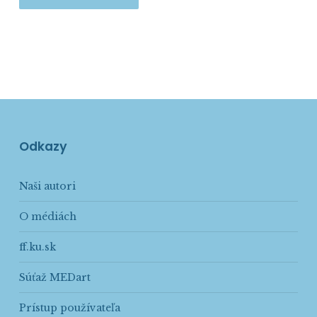
Odkazy
Naši autori
O médiách
ff.ku.sk
Súťaž MEDart
Prístup používateľa