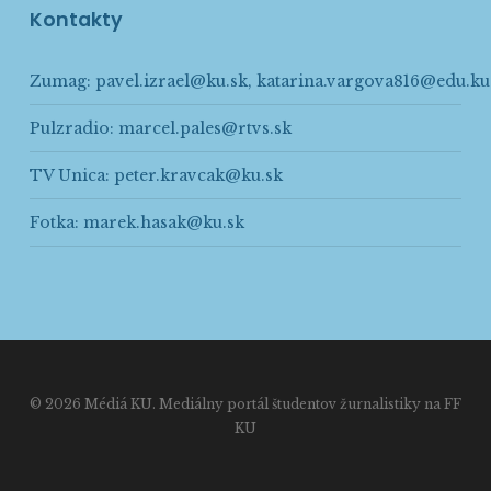
Kontakty
Zumag:
pavel.izrael@ku.sk
,
katarina.vargova816@edu.ku
Pulzradio:
marcel.pales@rtvs.sk
TV Unica:
peter.kravcak@ku.sk
Fotka:
marek.hasak@ku.sk
© 2026 Médiá KU. Mediálny portál študentov žurnalistiky na FF
KU