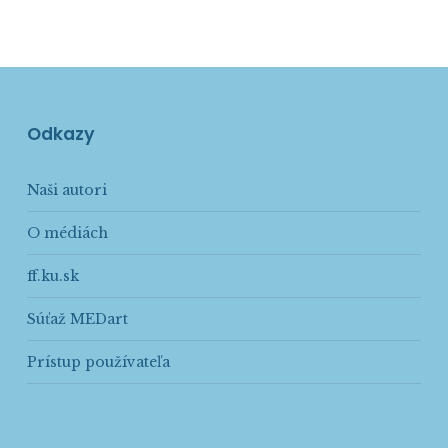
Odkazy
Naši autori
O médiách
ff.ku.sk
Súťaž MEDart
Prístup používateľa