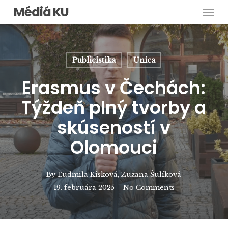
Men
Skip
Médiá KU
to
main
content
Publicistika
Unica
Erasmus v Čechách:
Týždeň plný tvorby a
skúseností v
Olomouci
By
Ľudmila Kisková
,
Zuzana Šulíková
19. februára 2025
No Comments