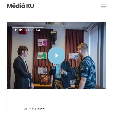
Men
Skip
Médiá KU
to
main
content
PUBLICISTIKA
21. mája 2022