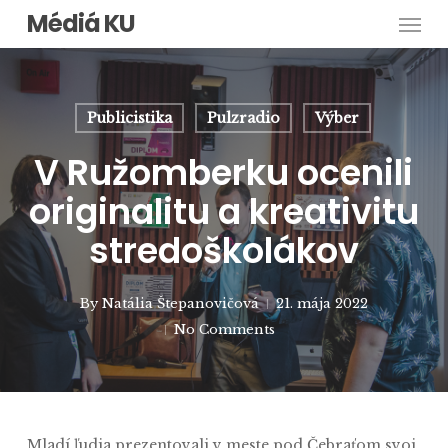
Men
Skip
Médiá KU
to
main
content
Publicistika
Pulzradio
Výber
V Ružomberku ocenili
originalitu a kreativitu
stredoškolákov
By
Natália Štepanovičová
21. mája 2022
No Comments
Mladí ľudia prezentovali v meste pod Čebraťom svoj