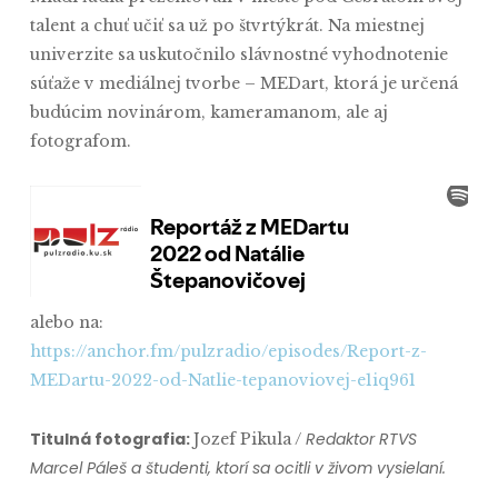
talent a chuť učiť sa už po štvrtýkrát. Na miestnej
univerzite sa uskutočnilo slávnostné vyhodnotenie
súťaže v mediálnej tvorbe – MEDart, ktorá je určená
budúcim novinárom, kameramanom, ale aj
fotografom.
alebo na:
https://anchor.fm/pulzradio/episodes/Report-z-
MEDartu-2022-od-Natlie-tepanoviovej-e1iq961
Titulná fotografia:
Redaktor RTVS
Jozef Pikula /
Marcel Páleš a študenti, ktorí sa ocitli v živom vysielaní.