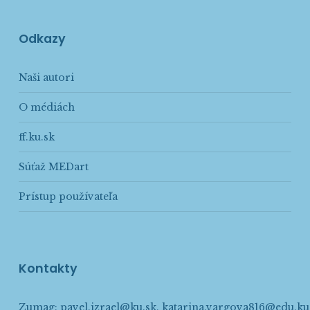
Odkazy
Naši autori
O médiách
ff.ku.sk
Súťaž MEDart
Prístup používateľa
Kontakty
Zumag:
pavel.izrael@ku.sk
,
katarina.vargova816@edu.ku