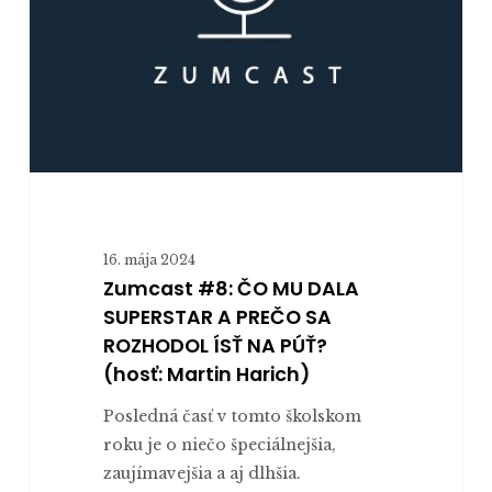
ROZHODOL
ÍSŤ
NA
PÚŤ?
(hosť:
Martin
Harich)
16. mája 2024
Zumcast #8: ČO MU DALA
SUPERSTAR A PREČO SA
ROZHODOL ÍSŤ NA PÚŤ?
(hosť: Martin Harich)
Posledná časť v tomto školskom
roku je o niečo špeciálnejšia,
zaujímavejšia a aj dlhšia.