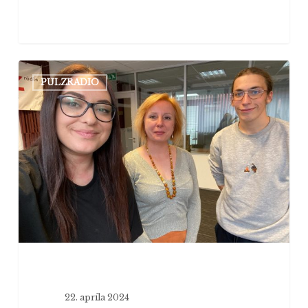
Zumcast
PULZRADIO
#6:
NÁSILIE
V
ROZPRÁVKACH?
(hostia:
doc.
Jana
Juhásová)
22. apríla 2024