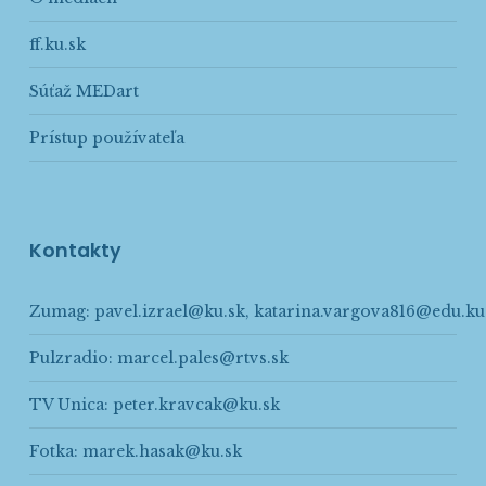
ff.ku.sk
Súťaž MEDart
Prístup používateľa
Kontakty
Zumag:
pavel.izrael@ku.sk
,
katarina.vargova816@edu.ku
Pulzradio:
marcel.pales@rtvs.sk
TV Unica:
peter.kravcak@ku.sk
Fotka:
marek.hasak@ku.sk