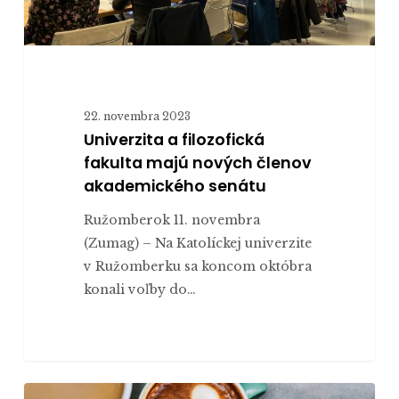
22. novembra 2023
Univerzita a filozofická
fakulta majú nových členov
akademického senátu
Ružomberok 11. novembra
(Zumag) – Na Katolíckej univerzite
v Ružomberku sa koncom októbra
konali voľby do…
Ako