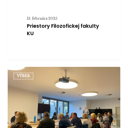
13. februára 2025
Priestory Filozofickej fakulty
KU
Univerzita
VÝBER
a filozofická
fakulta
majú
nových
členov
akademického
senátu