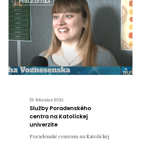
PUBLICISTIKA
Poradenského
centra
na
Katolíckej
univerzite
19. februára 2025
Služby Poradenského
centra na Katolíckej
univerzite
Poradenské centrum na Katolíckej