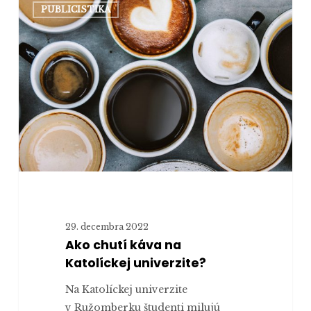
PUBLICISTIKA
chutí
káva
na
Katolíckej
univerzite?
29. decembra 2022
Ako chutí káva na
Katolíckej univerzite?
Na Katolíckej univerzite
v Ružomberku študenti milujú