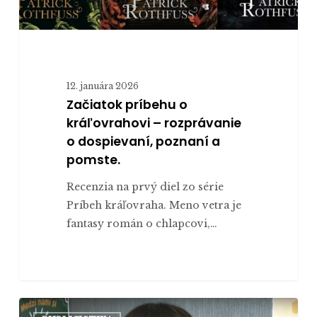
a
pomste.
12. januára 2026
Začiatok príbehu o
kráľovrahovi – rozprávanie
o dospievaní, poznaní a
pomste.
Recenzia na prvý diel zo série
Príbeh kráľovraha. Meno vetra je
fantasy román o chlapcovi,…
Služby