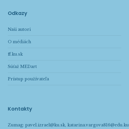
Odkazy
Naši autori
O médiách
ff.ku.sk
Súťaž MEDart
Prístup používateľa
Kontakty
Zumag:
pavel.izrael@ku.sk
,
katarina.vargova816@edu.ku