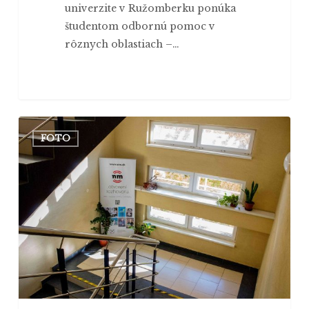
univerzite v Ružomberku ponúka
študentom odbornú pomoc v
rôznych oblastiach –…
Priestory
FOTO
Filozofickej
fakulty
KU