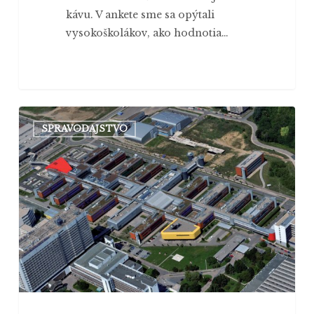
kávu. V ankete sme sa opýtali
vysokoškolákov, ako hodnotia…
Kvestor
SPRAVODAJSTVO
brnenskej
univerzity
hovoril
o
financovaní
vysokých
škôl