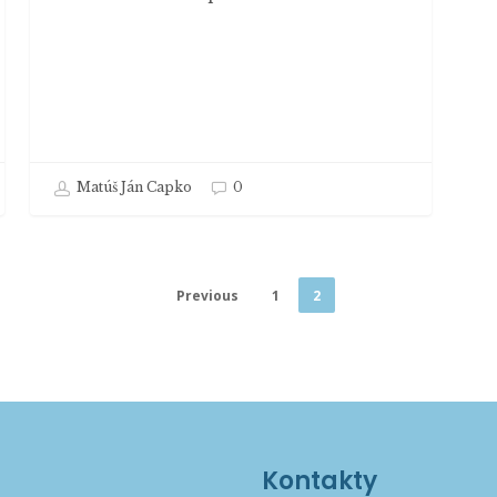
Matúš Ján Capko
0
Previous
1
2
Kontakty