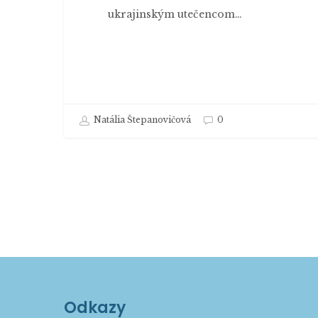
ukrajinským utečencom…
Natália Štepanovičová
0
Odkazy