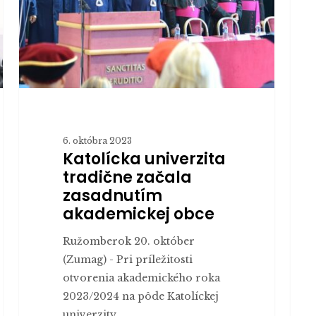
z Tat
akademickej
či
obce
Veľk
Fatr
hne
niek
možn
6. októbra 2023
Katolícka univerzita
tradične začala
zasadnutím
akademickej obce
Ružomberok 20. október
(Zumag) - Pri príležitosti
otvorenia akademického roka
2023/2024 na pôde Katolíckej
univerzity…