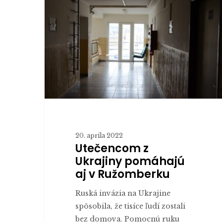
Ukrajiny
pomáhajú
aj
v
Ružomberku
20. apríla 2022
Utečencom z
Ukrajiny pomáhajú
aj v Ružomberku
Ruská invázia na Ukrajine
spôsobila, že tisíce ľudí zostali
bez domova. Pomocnú ruku