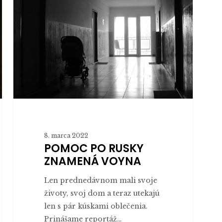
RUSKY
ZNAMENÁ
VOYNA
8. marca 2022
POMOC PO RUSKY
ZNAMENÁ VOYNA
Len prednedávnom mali svoje
životy, svoj dom a teraz utekajú
len s pár kúskami oblečenia.
Prinášame reportáž…