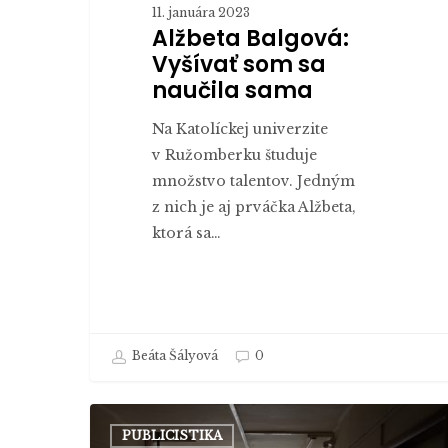
11. januára 2023
Alžbeta Balgová:
Vyšívať som sa
naučila sama
Na Katolíckej univerzite
v Ružomberku študuje
množstvo talentov. Jedným
z nich je aj prváčka Alžbeta,
ktorá sa…
Beáta Šályová
0
Utečencom
PUBLICISTIKA
z