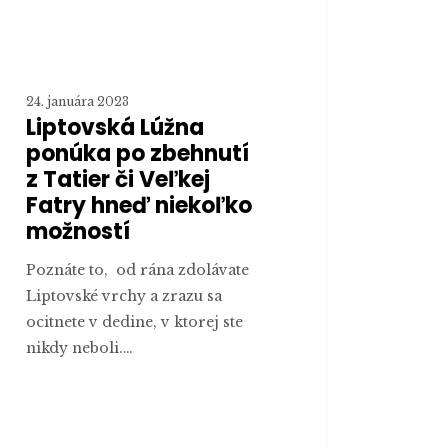
ier
ej
y
24. januára 2023
Liptovská Lúžna
ď
ponúka po zbehnutí
oľko
z Tatier či Veľkej
ostí
Fatry hneď niekoľko
možností
Poznáte to, od rána zdolávate
Liptovské vrchy a zrazu sa
ocitnete v dedine, v ktorej ste
nikdy neboli.…