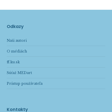
Odkazy
Naši autori
O médiách
ff.ku.sk
Súťaž MEDart
Prístup používateľa
Kontakty