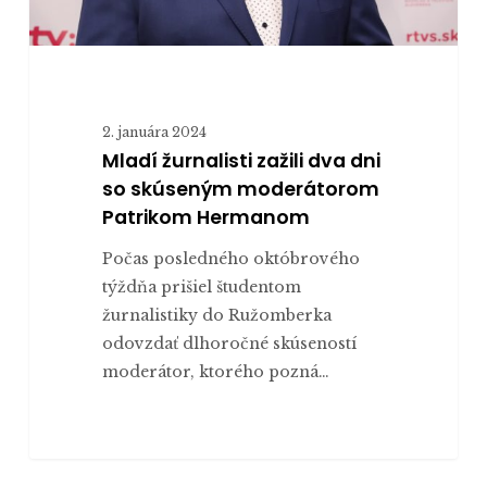
Hermanom
2. januára 2024
Mladí žurnalisti zažili dva dni
so skúseným moderátorom
Patrikom Hermanom
Počas posledného októbrového
týždňa prišiel študentom
žurnalistiky do Ružomberka
odovzdať dlhoročné skúseností
moderátor, ktorého pozná…