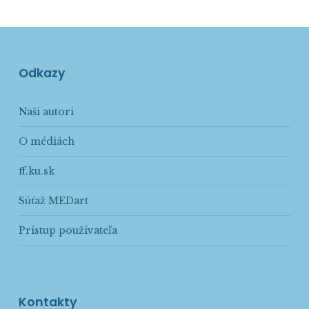
Odkazy
Naši autori
O médiách
ff.ku.sk
Súťaž MEDart
Prístup používateľa
Kontakty