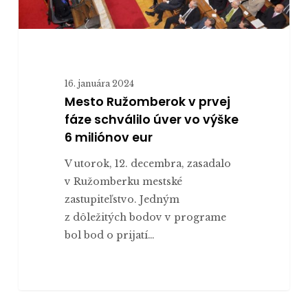
miliónov
eur
16. januára 2024
Mesto Ružomberok v prvej
fáze schválilo úver vo výške
6 miliónov eur
V utorok, 12. decembra, zasadalo
v Ružomberku mestské
zastupiteľstvo. Jedným
z dôležitých bodov v programe
bol bod o prijatí…