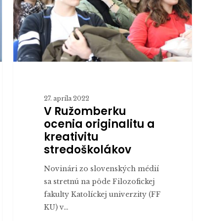
kreativitu
stredoškolákov
27. apríla 2022
V Ružomberku
ocenia originalitu a
kreativitu
stredoškolákov
Novinári zo slovenských médií
sa stretnú na pôde Filozofickej
fakulty Katolíckej univerzity (FF
KU) v…