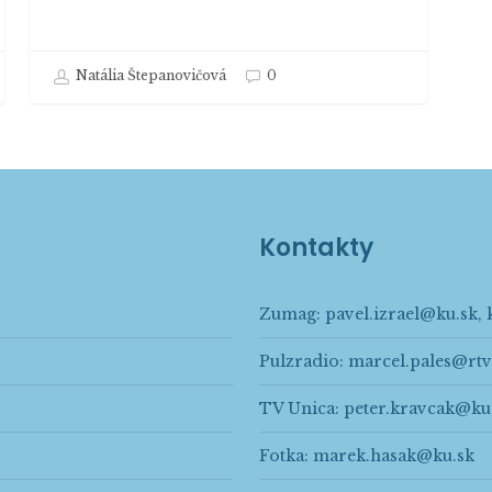
Natália Štepanovičová
0
Kontakty
Zumag:
pavel.izrael@ku.sk
,
Pulzradio:
marcel.pales@rtv
TV Unica:
peter.kravcak@ku
Fotka:
marek.hasak@ku.sk