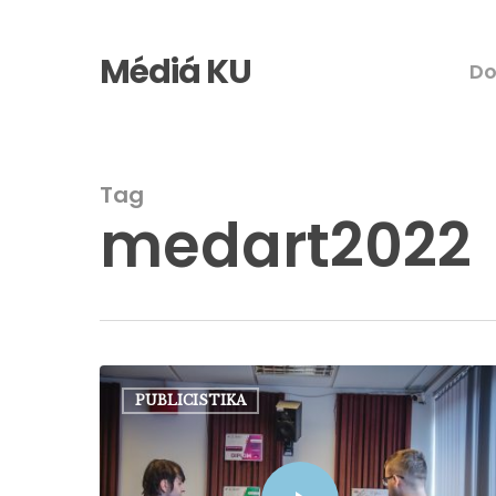
Skip
to
Médiá KU
D
main
content
Tag
medart2022
PUBLICISTIKA