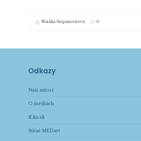
Natália Štepanovičová
0
Odkazy
Naši autori
O médiách
ff.ku.sk
Súťaž MEDart