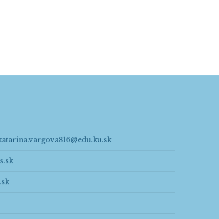
katarina.vargova816@edu.ku.sk
s.sk
.sk