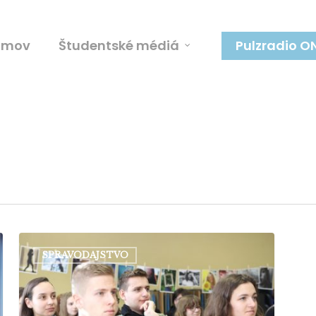
omov
Študentské médiá
Pulzradio O
V
SPRAVODAJSTVO
Ružomberku
ocenia
originalitu
a