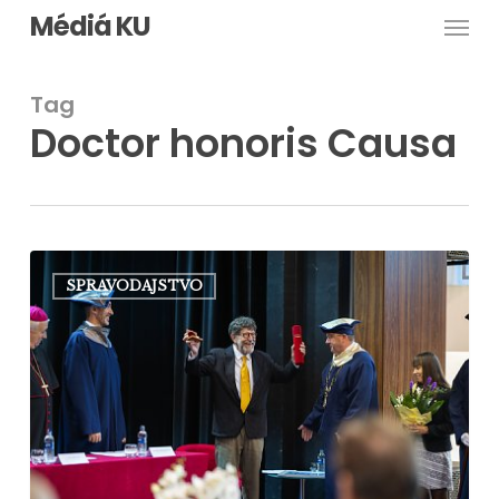
Men
Skip
Médiá KU
to
main
Tag
content
Doctor honoris Causa
V Ružomberku
SPRAVODAJSTVO
udelili čestný
titul priateľovi
z Ameriky