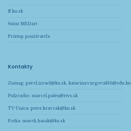
ff.ku.sk
Súťaž MEDart
Prístup používateľa
Kontakty
Zumag:
pavel.izrael@ku.sk
,
katarina.vargova816@edu.ku
Pulzradio:
marcel.pales@rtvs.sk
TV Unica:
peter.kravcak@ku.sk
Fotka:
marek.hasak@ku.sk