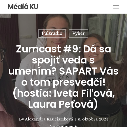
Men
Skip
Médiá KU
to
main
content
Pulzradio
Výber
Zumcast #9: Dá sa
spojiť veda s
umením? SAPART Vás
o tom presvedčí!
(hostia: Iveta Fiľová,
Laura Peťová)
By
Alexandra Kaučiariková
3. októbra 2024
No Comments