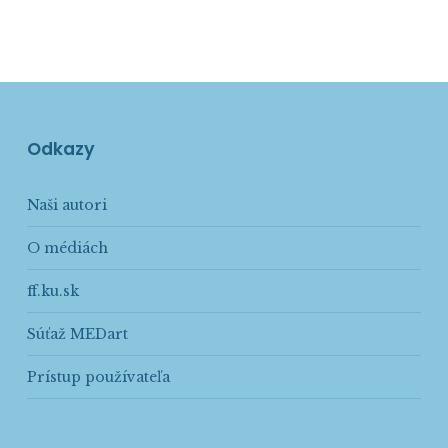
Odkazy
Naši autori
O médiách
ff.ku.sk
Súťaž MEDart
Prístup používateľa