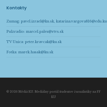
Kontakty
Zumag:
pavel.izrael@ku.sk
,
katarina.vargova816@edu.ku
Pulzradio:
marcel.pales@rtvs.sk
TV Unica:
peter.kravcak@ku.sk
Fotka:
marek.hasak@ku.sk
© 2026 Médiá KU. Mediálny portál študentov žurnalistiky na FF
KU