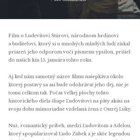
Film o Ludevítovi Štúrovi, národnom hrdinovi
a buditeľovi, ktorý si u mnohých mladých ľudí získal
priazeň jeho odporom voči písmenu ypsilon, prišiel
do našich kín 15. januára tohto roku.
Aj keď nám samotný názov filmu našepkáva okolo
ktorej postavy sa asi bude odohrávať jeho dej, nie je
tomu celkom tak. Počas veľkej plochy tohto
historického diela šliape Ľudovítovi na päty akási na
svoju dobu mimoriadne vzdelaná žena z Ostrej Lúky.
Nuž, romantický príbeh, medzi Ľudovítom a Adelou,
ktorý spopularizoval Ľudo Zúbek a je skôr legendou