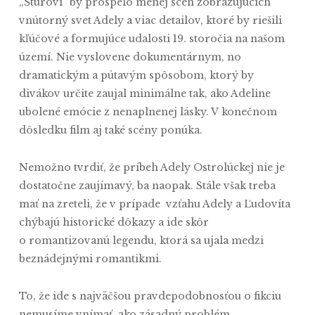
„Štúrovi“ by prospelo menej scén zobrazujúcich
vnútorný svet Adely a viac detailov, ktoré by riešili
kľúčové a formujúce udalosti 19. storočia na našom
území. Nie vyslovene dokumentárnym, no
dramatickým a pútavým spôsobom, ktorý by
divákov určite zaujal minimálne tak, ako Adeline
ubolené emócie z nenaplnenej lásky. V konečnom
dôsledku film aj také scény ponúka.
Nemožno tvrdiť, že príbeh Adely Ostrolúckej nie je
dostatočne zaujímavý, ba naopak. Stále však treba
mať na zreteli, že v prípade vzťahu Adely a Ľudovíta
chýbajú historické dôkazy a ide skôr
o romantizovanú legendu, ktorá sa ujala medzi
beznádejnými romantikmi.
To, že ide s najväčšou pravdepodobnosťou o fikciu
nemusíme vnímať ako zásadný problém.