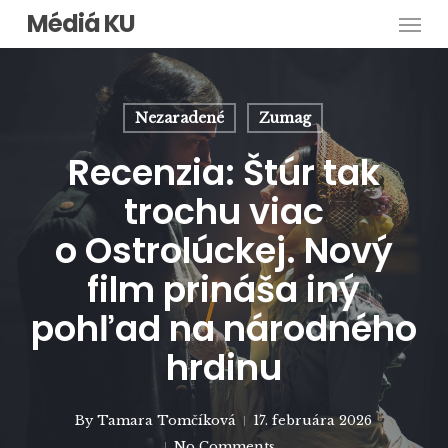
Men
Skip
Médiá KU
to
main
content
Nezaradené
Zumag
Recenzia: Štúr tak
trochu viac
o Ostrolúckej. Nový
film prináša iný
pohľad na národného
hrdinu
By
Tamara Tomčíková
17. februára 2026
No Comments