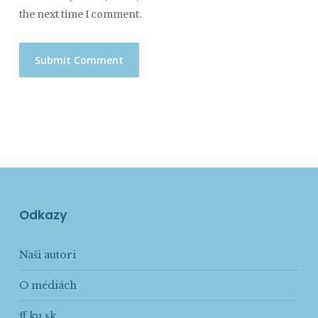
the next time I comment.
Odkazy
Naši autori
O médiách
ff.ku.sk