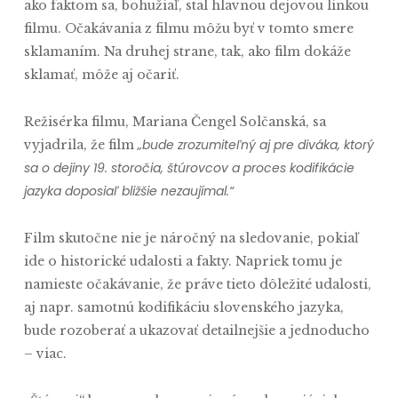
ako faktom sa, bohužiaľ, stal hlavnou dejovou linkou
filmu. Očakávania z filmu môžu byť v tomto smere
sklamaním. Na druhej strane, tak, ako film dokáže
sklamať, môže aj očariť.
Režisérka filmu, Mariana Čengel Solčanská, sa
„bude zrozumiteľný aj pre diváka, ktorý
vyjadrila, že film
sa o dejiny 19. storočia, štúrovcov a proces kodifikácie
jazyka doposiaľ bližšie nezaujímal.“
Film skutočne nie je náročný na sledovanie, pokiaľ
ide o historické udalosti a fakty. Napriek tomu je
namieste očakávanie, že práve tieto dôležité udalosti,
aj napr. samotnú kodifikáciu slovenského jazyka,
bude rozoberať a ukazovať detailnejšie a jednoducho
– viac.