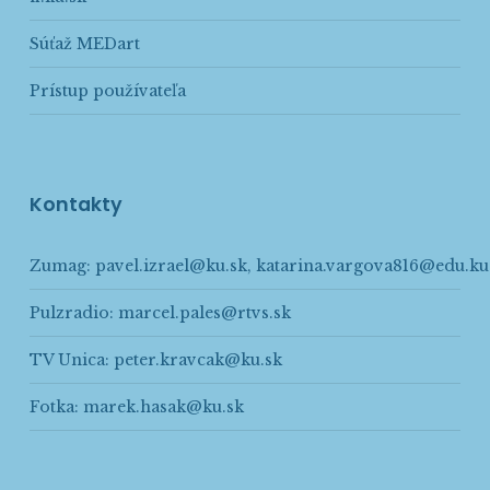
Súťaž MEDart
Prístup používateľa
Kontakty
Zumag:
pavel.izrael@ku.sk
,
katarina.vargova816@edu.ku
Pulzradio:
marcel.pales@rtvs.sk
TV Unica:
peter.kravcak@ku.sk
Fotka:
marek.hasak@ku.sk