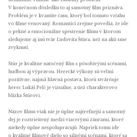
V konečnom dôsledku to aj samotný film priznáva.
Problém je v kvantite času, ktorý bol tomuto vzťahu
vo filme venovaný. Romantici zrejme povedia, že ide
o pekné a emocionálne spestrenie filmu v ktorom
sledujeme aj inú tvár Ľudovíta Štúra, než na akú sme
zvyknutí.
Štúr je kvalitne natočený film s pôsobivými scénami,
hudbou aj výpravou. Herecké výkony sú veľmi
pozitívne, najmä hlavná postava, ktorú stvárňuje
herec Lukáš Pelč je vizuálne, a tiež charakterovo
blízka Štúrovi.
Názov filmu však nie je úplne najtrefnejší a samotný
dej je roztrieštený medzi viacerými žánrami, ktoré
niekedy úplne nespolupracujú. Napriek tomu ide
o kvalitné filmové dielo so silnými scénami, ktoré sa