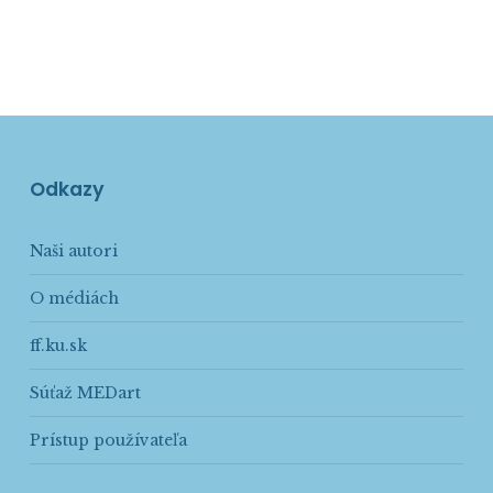
Odkazy
Naši autori
O médiách
ff.ku.sk
Súťaž MEDart
Prístup používateľa