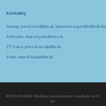
Kontakty
Zumag:
pavel.izrael@ku.sk
,
katarina.vargova816@edu.ku
Pulzradio:
marcel.pales@rtvs.sk
TV Unica:
peter.kravcak@ku.sk
Fotka:
marek.hasak@ku.sk
© 2026 Médiá KU. Mediálny portál študentov žurnalistiky na FF
KU