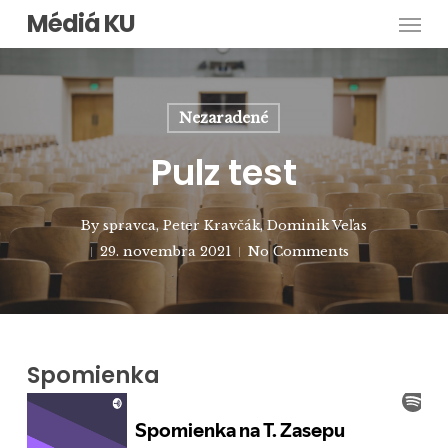
Men
Skip
Médiá KU
to
main
content
Nezaradené
Pulz test
By
spravca
,
Peter Kravčák
,
Dominik Veľas
29. novembra 2021
No Comments
Spomienka