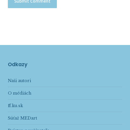
Odkazy
Naši autori
O médiách
ff.ku.sk
Súťaž MEDart