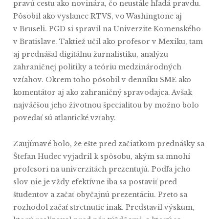
pravú cestu ako novinára, čo neustále hľadá pravdu.
Pôsobil ako vyslanec RTVS, vo Washingtone aj
v Bruseli. PGD si spravil na Univerzite Komenského
v Bratislave. Taktiež učil ako profesor v Mexiku, tam
aj prednášal digitálnu žurnalistiku, analýzu
zahraničnej politiky a teóriu medzinárodných
vzťahov. Okrem toho pôsobil v denníku SME ako
komentátor aj ako zahraničný spravodajca. Avšak
najväčšou jeho životnou špecialitou by možno bolo
povedať sú atlantické vzťahy.
Zaujímavé bolo, že ešte pred začiatkom prednášky sa
Štefan Hudec vyjadril k spôsobu, akým sa mnohí
profesori na univerzitách prezentujú. Podľa jeho
slov nie je vždy efektívne iba sa postaviť pred
študentov a začať obyčajnú prezentáciu. Preto sa
rozhodol začať stretnutie inak. Predstavil výskum,