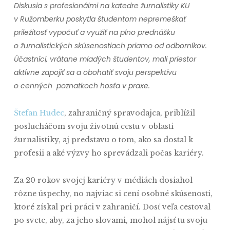
Diskusia s profesionálmi na katedre žurnalistiky KU
v Ružomberku poskytla študentom nepremeškať
príležitosť vypočuť a využiť na plno prednášku
o žurnalistických skúsenostiach priamo od odborníkov.
Účastníci, vrátane mladých študentov, mali priestor
aktívne zapojiť sa a obohatiť svoju perspektívu
o cenných poznatkoch hosťa v praxe.
Štefan Hudec
, zahraničný spravodajca, priblížil
poslucháčom svoju životnú cestu v oblasti
žurnalistiky, aj predstavu o tom, ako sa dostal k
profesii a aké výzvy ho sprevádzali počas kariéry.
Za 20 rokov svojej kariéry v médiách dosiahol
rôzne úspechy, no najviac si cení osobné skúsenosti,
ktoré získal pri práci v zahraničí. Dosť veľa cestoval
po svete, aby, za jeho slovami, mohol nájsť tu svoju