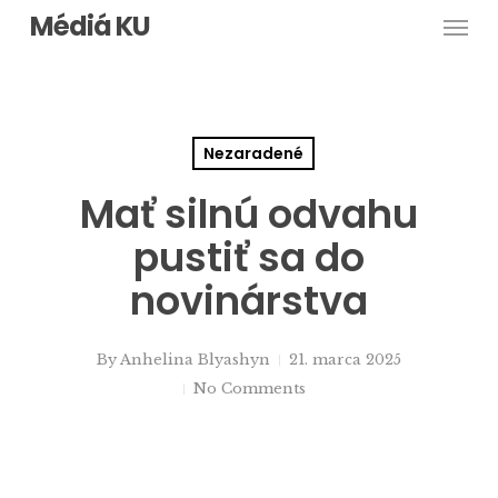
Men
Skip
Médiá KU
to
main
content
Nezaradené
Mať silnú odvahu
pustiť sa do
novinárstva
By
Anhelina Blyashyn
21. marca 2025
No Comments