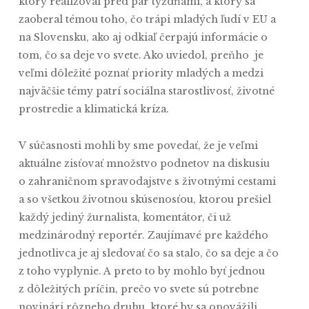
ktorý realizoval pred pár týždňami, a ktorý sa
zaoberal témou toho, čo trápi mladých ľudí v EU a
na Slovensku, ako aj odkiaľ čerpajú informácie o
tom, čo sa deje vo svete. Ako uviedol, preňho je
veľmi dôležité poznať priority mladých a medzi
najväčšie témy patrí sociálna starostlivosť, životné
prostredie a klimatická kríza.
V súčasnosti mohli by sme povedať, že je veľmi
aktuálne zisťovať množstvo podnetov na diskusiu
o zahraničnom spravodajstve s životnými cestami
a so všetkou životnou skúsenosťou, ktorou prešiel
každý jediný žurnalista, komentátor, či už
medzinárodný reportér. Zaujímavé pre každého
jednotlivca je aj sledovať čo sa stalo, čo sa deje a čo
z toho vyplynie. A preto to by mohlo byť jednou
z dôležitých príčin, prečo vo svete sú potrebne
novinári rôzneho druhu, ktoré by sa opovážili