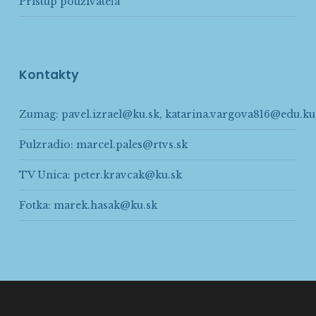
Prístup používateľa
Kontakty
Zumag:
pavel.izrael@ku.sk
,
katarina.vargova816@edu.ku
Pulzradio:
marcel.pales@rtvs.sk
TV Unica:
peter.kravcak@ku.sk
Fotka:
marek.hasak@ku.sk