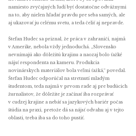
namiesto zvyčajných ľudí byť dostatočne odvážnymi
na to, aby nielen hľadať pravdu pre seba samých, ale
aj ukazovať ju celému svetu, a teda čeliť aj nepravde.
Štefan Hudec sa priznal, že práca v zahraničí, najmä
v Amerike, nebola vždy jednoduchá. „Slovensko
nevnímajú ako dôležitú krajinu a naozaj bolo ťažké
nájsť respondenta na kameru. Produkcia
novinárskych materiálov bola veľmi ťažká,“ povedal.
Štefan Hudec odporúčal na stretnutí mladým
študentom, teda najmä v prvom rade aj pre budúcich
žurnalistov, že dôležite je začínať iba rozprávať
v cudzej krajine a nebáť sa jazykových bariér počas
štúdia na praxi, pretože dá sa nájsť odvahu aj v tejto
oblasti, treba iba sa do toho pustiť.