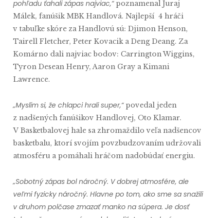
pohľadu ťahali zápas najviac,“
poznamenal Juraj
Málek, fanúšik MBK Handlová. Najlepší 4 hráči
v tabuľke skóre za Handlovú sú: Djimon Henson,
Tairell Fletcher, Peter Kovacik a Deng Deang. Za
Komárno dali najviac bodov: Carrington Wiggins,
Tyron Desean Henry, Aaron Gray a Kimani
Lawrence.
„Myslím si, že chlapci hrali super,“
povedal jeden
z nadšených fanúšikov Handlovej, Oto Klamar.
V Basketbalovej hale sa zhromaždilo veľa nadšencov
basketbalu, ktorí svojím povzbudzovaním udržovali
atmosféru a pomáhali hráčom nadobúdať energiu.
„Sobotný zápas bol náročný. V dobrej atmosfére, ale
veľmi fyzicky náročný. Hlavne po tom, ako sme sa snažili
v druhom polčase zmazať manko na súpera. Je dosť