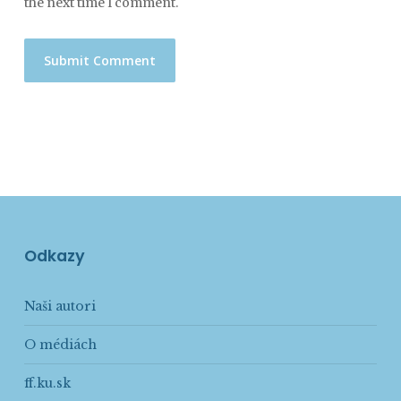
the next time I comment.
Odkazy
Naši autori
O médiách
ff.ku.sk