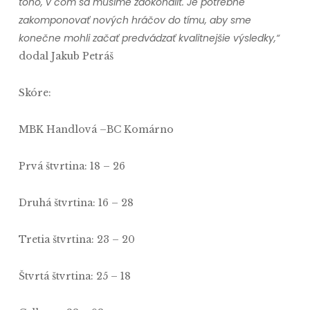
toho, v čom sa musíme zdokonaliť. Je potrebné
zakomponovať nových hráčov do tímu, aby sme
konečne mohli začať predvádzať kvalitnejšie výsledky,“
dodal Jakub Petráš
Skóre:
MBK Handlová –BC Komárno
Prvá štvrtina: 18 – 26
Druhá štvrtina: 16 – 28
Tretia štvrtina: 23 – 20
Štvrtá štvrtina: 25 – 18