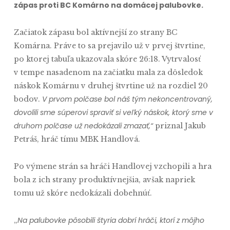
zápas proti BC Komárno na domácej palubovke.
Začiatok zápasu bol aktívnejší zo strany BC
Komárna. Práve to sa prejavilo už v prvej štvrtine,
po ktorej tabuľa ukazovala skóre 26:18. Vytrvalosť
v tempe nasadenom na začiatku mala za dôsledok
náskok Komárnu v druhej štvrtine už na rozdiel 20
V prvom polčase bol náš tým nekoncentrovaný,
bodov.
dovolili sme súperovi spraviť si veľký náskok, ktorý sme v
druhom polčase už nedokázali zmazať,“
priznal Jakub
Petráš, hráč tímu MBK Handlová.
Po výmene strán sa hráči Handlovej vzchopili a hra
bola z ich strany produktívnejšia, avšak napriek
tomu už skóre nedokázali dobehnúť.
Na palubovke pôsobili štyria dobrí hráči, ktorí z môjho
„