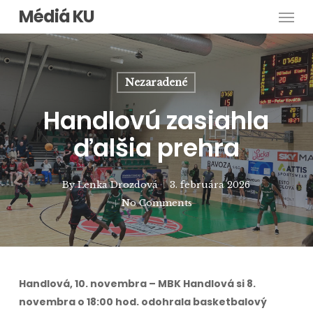
Men
Skip
Médiá KU
to
main
content
Nezaradené
Handlovú zasiahla
ďalšia prehra
By
Lenka Drozdová
3. februára 2026
No Comments
Handlová, 10. novembra – MBK Handlová si 8.
novembra o 18:00 hod. odohrala basketbalový