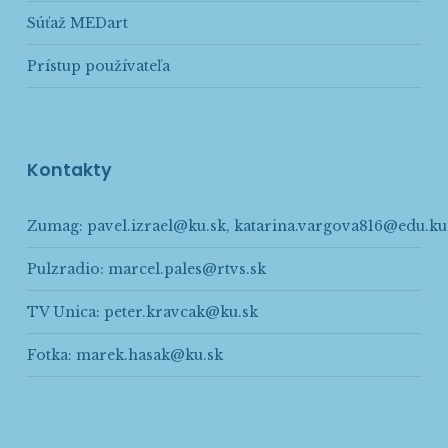
Súťaž MEDart
Prístup používateľa
Kontakty
Zumag:
pavel.izrael@ku.sk
,
katarina.vargova816@edu.ku
Pulzradio:
marcel.pales@rtvs.sk
TV Unica:
peter.kravcak@ku.sk
Fotka:
marek.hasak@ku.sk