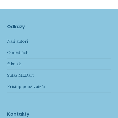
Odkazy
Naši autori
O médiách
ff.ku.sk
Súťaž MEDart
Prístup používateľa
Kontakty