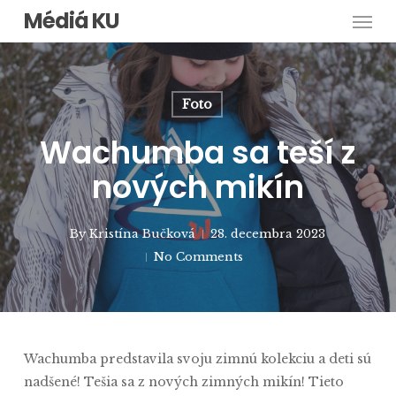
Men
Skip
Médiá KU
to
main
content
Foto
Wachumba sa teší z
nových mikín
By
Kristína Bučková
28. decembra 2023
No Comments
Wachumba predstavila svoju zimnú kolekciu a deti sú
nadšené! Tešia sa z nových zimných mikín! Tieto