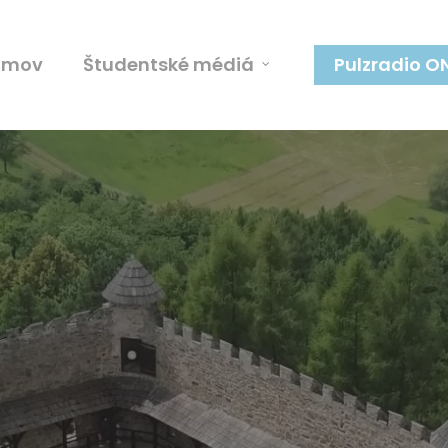
omov
Študentské médiá
Pulzradio O