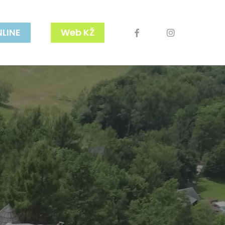
facebook
youtube
instagram
NLINE
Web KŽ