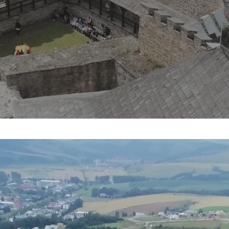
y
Samuel Kozolka
No Comments