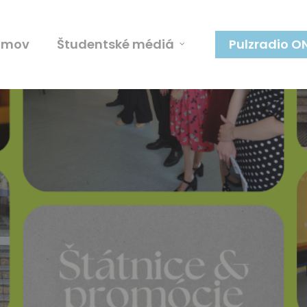
omov
Študentské médiá
Pulzradio O