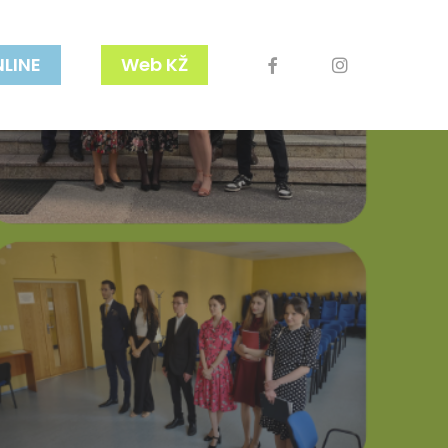
facebook
youtube
instagram
NLINE
Web KŽ