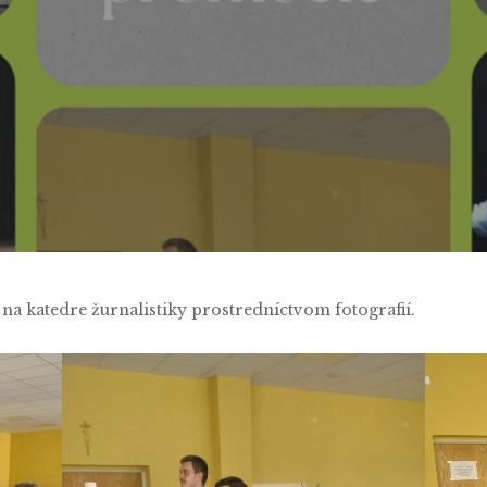
By
Peter Kravčák
No Comments
 na katedre žurnalistiky prostredníctvom fotografií.