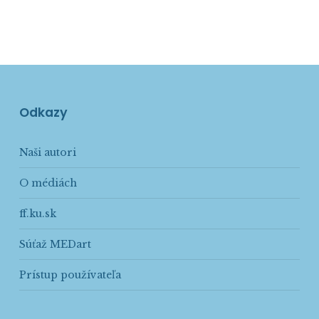
Odkazy
Naši autori
O médiách
ff.ku.sk
Súťaž MEDart
Prístup používateľa