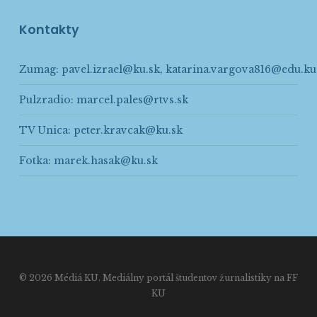
Kontakty
Zumag:
pavel.izrael@ku.sk
,
katarina.vargova816@edu.ku
Pulzradio:
marcel.pales@rtvs.sk
TV Unica:
peter.kravcak@ku.sk
Fotka:
marek.hasak@ku.sk
© 2026 Médiá KU. Mediálny portál študentov žurnalistiky na FF
KU