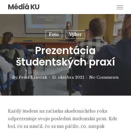
Men
Skip
Médiá KU
to
main
content
Foto
Výber
Prezentácia
študentských praxí
By
Peter Kravčák
15. októbra 2021
No Comments
Každý študent na začiatku akademického roka
odprezentuje svoju poslednú študentskú prax. Kde
bol, čo sa naučil, čo sa mu páčilo, čo, naopak