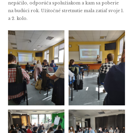
nepáčilo, odporúča spolužiakom a kam sa poberie
na budúci rok. Užitočné stretnutie mala zatiaľ svoje 1.
a 2. kolo.