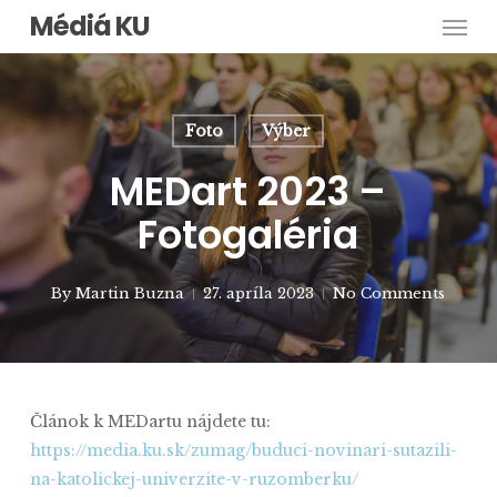
Men
Skip
Médiá KU
to
main
content
Foto
Výber
MEDart 2023 –
Fotogaléria
By
Martin Buzna
27. apríla 2023
No Comments
Článok k MEDartu nájdete tu:
https://media.ku.sk/zumag/buduci-novinari-sutazili-
na-katolickej-univerzite-v-ruzomberku/