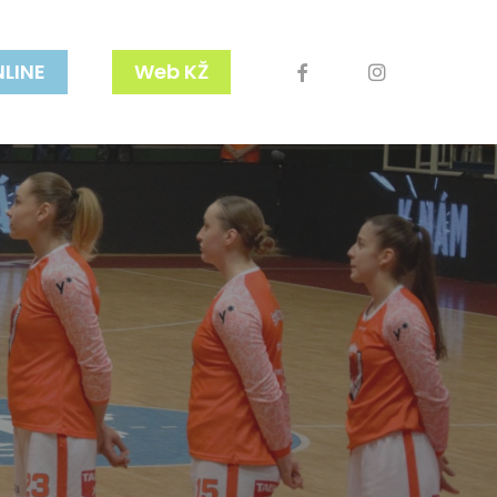
facebook
youtube
instagram
NLINE
Web KŽ