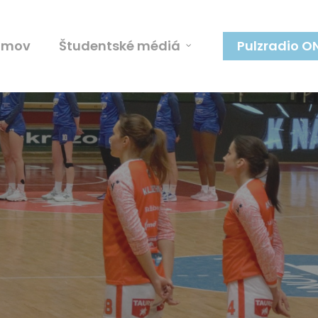
omov
Študentské médiá
Pulzradio O