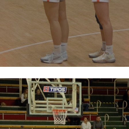
y
Samuel Kozolka
No Comments