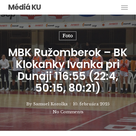
Men
Skip
Médiá KU
to
main
content
Foto
MBK Ružomberok – BK
Klokanky Ivanka pri
Dunaji 116:55 (22:4,
50:15, 80:21)
By
Samuel Kozolka
10. februára 2025
No Comments