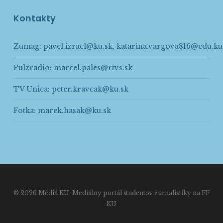
Kontakty
Zumag:
pavel.izrael@ku.sk
,
katarina.vargova816@edu.ku
Pulzradio:
marcel.pales@rtvs.sk
TV Unica:
peter.kravcak@ku.sk
Fotka:
marek.hasak@ku.sk
© 2026 Médiá KU. Mediálny portál študentov žurnalistiky na FF
KU