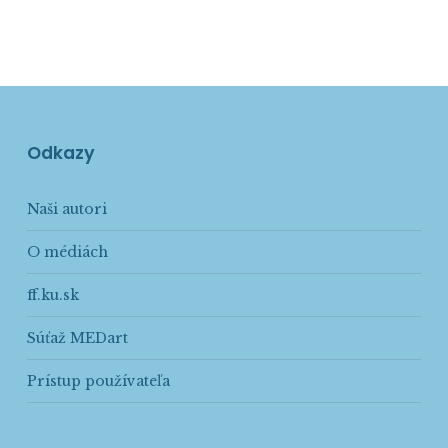
Odkazy
Naši autori
O médiách
ff.ku.sk
Súťaž MEDart
Prístup používateľa