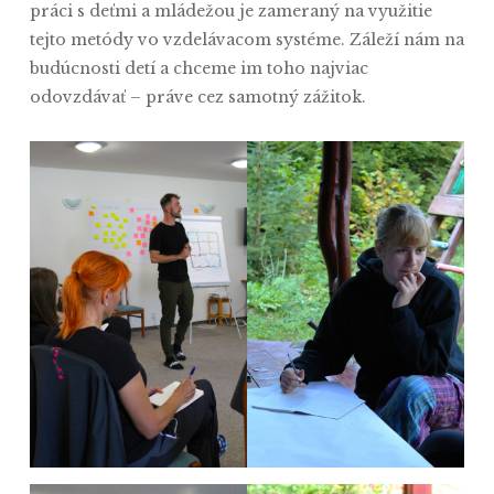
práci s deťmi a mládežou je zameraný na využitie
tejto metódy vo vzdelávacom systéme. Záleží nám na
budúcnosti detí a chceme im toho najviac
odovzdávať – práve cez samotný zážitok.