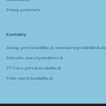
Prístup používateľa
Kontakty
Zumag:
pavel.izrael@ku.sk
,
katarina.vargova816@edu.ku
Pulzradio:
marcel.pales@rtvs.sk
TV Unica:
peter.kravcak@ku.sk
Fotka:
marek.hasak@ku.sk