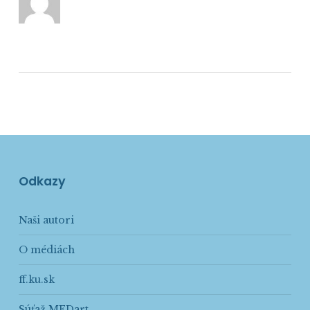
Odkazy
Naši autori
O médiách
ff.ku.sk
Súťaž MEDart