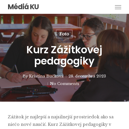
Men
Skip
Médiá KU
to
main
content
Foto
Kurz Zážitkovej
pedagogiky
By
Kristína Bučková
28. decembra 2023
No Comments
Zážitok je najlepší a najsilnejší prostriedok ako sa
niečo nové naučiť. Kurz Zážitkovej pedagogiky v