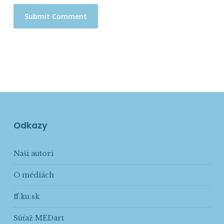
Odkazy
Naši autori
O médiách
ff.ku.sk
Súťaž MEDart