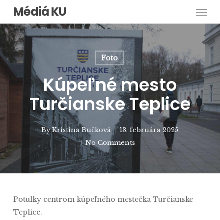
Men
Skip
Médiá KU
to
main
content
Foto
Kúpeľné mesto
Turčianske Teplice
By
Kristína Bučková
13. februára 2025
No Comments
Potulky centrom kúpeľného mestečka Turčianske
Teplice.