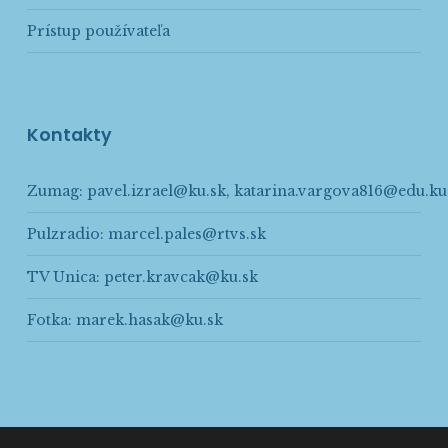
Prístup používateľa
Kontakty
Zumag:
pavel.izrael@ku.sk
,
katarina.vargova816@edu.ku
Pulzradio:
marcel.pales@rtvs.sk
TV Unica:
peter.kravcak@ku.sk
Fotka:
marek.hasak@ku.sk