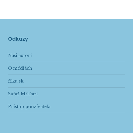
Odkazy
Naši autori
O médiách
ff.ku.sk
Súťaž MEDart
Prístup používateľa