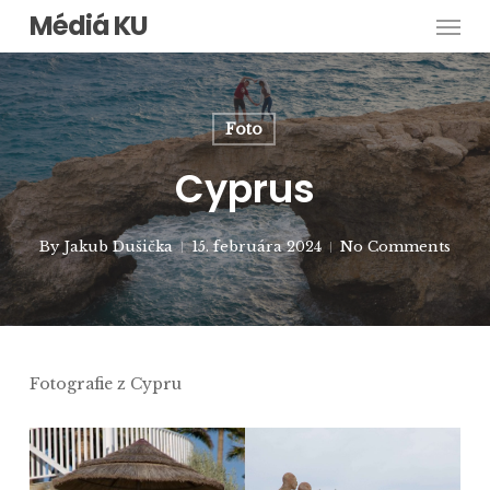
Men
Skip
Médiá KU
to
main
content
Foto
Cyprus
By
Jakub Dušička
15. februára 2024
No Comments
Fotografie z Cypru