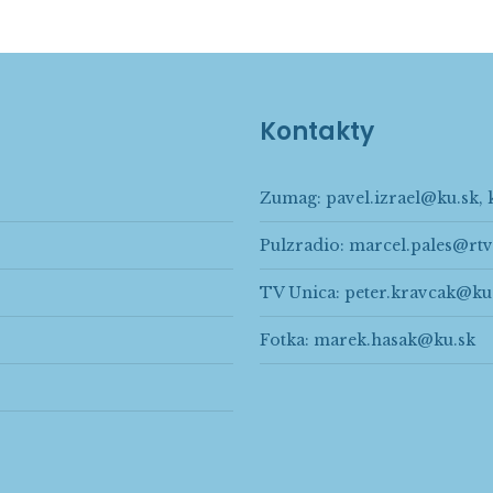
Kontakty
Zumag:
pavel.izrael@ku.sk
,
Pulzradio:
marcel.pales@rtv
TV Unica:
peter.kravcak@ku
Fotka:
marek.hasak@ku.sk