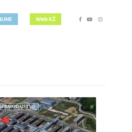
facebook
youtube
instagram
NLINE
Web KŽ
tor
SPRAVODAJSTVO
nskej
erzity
ril