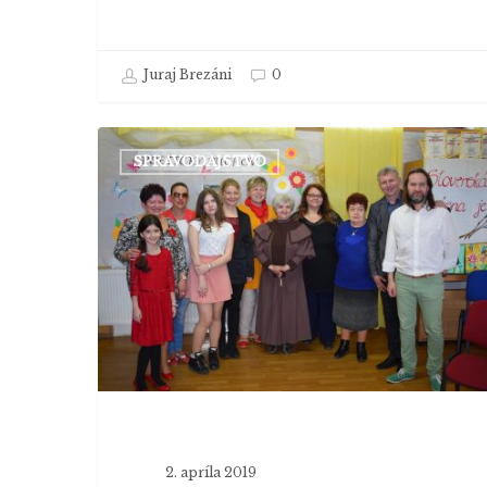
Juraj Brezáni
0
V
SPRAVODAJSTVO
Púchove
sa
stretli
autori
poézie
z
celého
Slovenska
2. apríla 2019