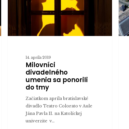
do
fina
tmy
vyso
škôl
14. apríla 2019
Milovníci
divadelného
umenia sa ponorili
do tmy
Začiatkom apríla bratislavské
divadlo Teatro Colorato v Aule
Jána Pavla II. na Katolíckej
univerzite v…