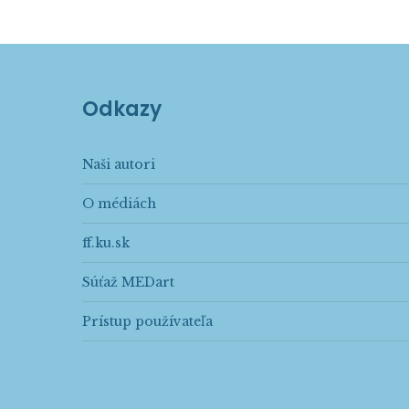
Odkazy
Naši autori
O médiách
ff.ku.sk
Súťaž MEDart
Prístup používateľa