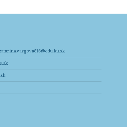
katarina.vargova816@edu.ku.sk
s.sk
.sk