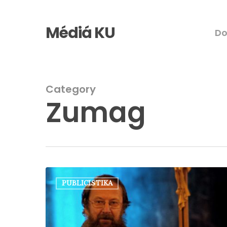
Skip
to
Médiá KU
D
main
content
Category
Zumag
Jezuita
PUBLICISTIKA
Gabriš:
„Žijeme
v
blahobyte!“