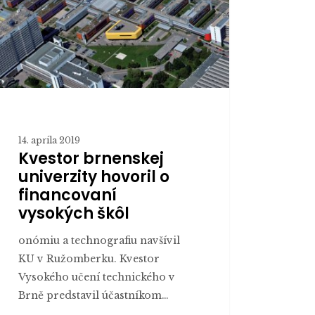
ncovaní
kých
14. apríla 2019
Kvestor brnenskej
univerzity hovoril o
financovaní
vysokých škôl
onómiu a technografiu navšívil
KU v Ružomberku. Kvestor
Vysokého učení technického v
Brně predstavil účastníkom…