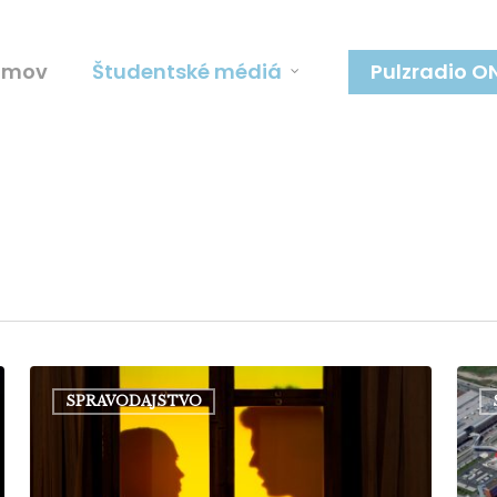
omov
Študentské médiá
Pulzradio O
Milovníci
Kves
SPRAVODAJSTVO
divadelného
brne
umenia
univ
sa
hovo
ponorili
o