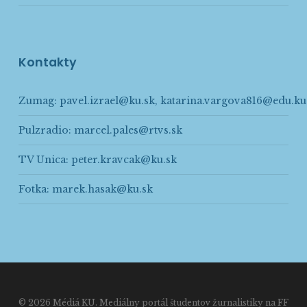
Kontakty
Zumag:
pavel.izrael@ku.sk
,
katarina.vargova816@edu.ku
Pulzradio:
marcel.pales@rtvs.sk
TV Unica:
peter.kravcak@ku.sk
Fotka:
marek.hasak@ku.sk
© 2026 Médiá KU. Mediálny portál študentov žurnalistiky na FF