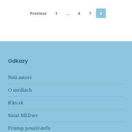
Previous
1
…
6
7
8
Odkazy
Naši autori
O médiách
ff.ku.sk
Súťaž MEDart
Prístup používateľa