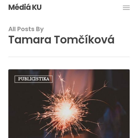
Men
Skip
Médiá KU
to
main
All Posts By
content
Tamara Tomčíková
Anketa:
PUBLICISTIKA
Silvester
aj
so
zajacom
Bačkom
a
cicou
Micou