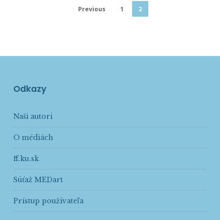
Previous
1
2
Odkazy
Naši autori
O médiách
ff.ku.sk
Súťaž MEDart
Prístup používateľa