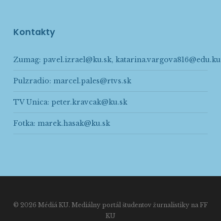
Kontakty
Zumag:
pavel.izrael@ku.sk
,
katarina.vargova816@edu.ku
Pulzradio:
marcel.pales@rtvs.sk
TV Unica:
peter.kravcak@ku.sk
Fotka:
marek.hasak@ku.sk
© 2026 Médiá KU. Mediálny portál študentov žurnalistiky na FF
KU