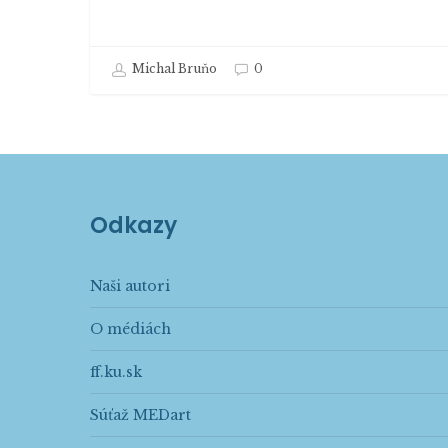
Michal Bruňo
0
Odkazy
Naši autori
O médiách
ff.ku.sk
Súťaž MEDart