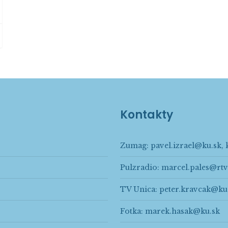
Kontakty
Zumag:
pavel.izrael@ku.sk
,
Pulzradio:
marcel.pales@rtv
TV Unica:
peter.kravcak@ku
Fotka:
marek.hasak@ku.sk