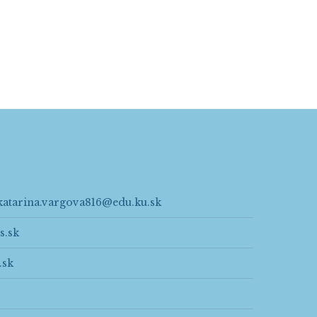
katarina.vargova816@edu.ku.sk
s.sk
.sk