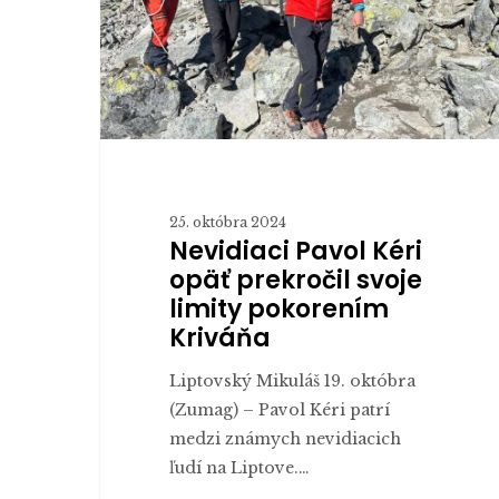
svoje
limity
pokorením
Kriváňa
25. októbra 2024
Nevidiaci Pavol Kéri
opäť prekročil svoje
limity pokorením
Kriváňa
Liptovský Mikuláš 19. októbra
(Zumag) – Pavol Kéri patrí
medzi známych nevidiacich
ľudí na Liptove.…