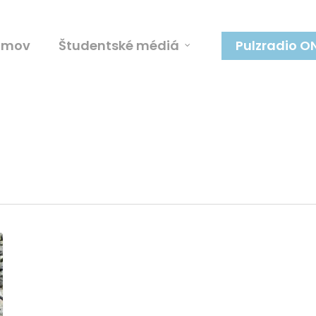
omov
Študentské médiá
Pulzradio O