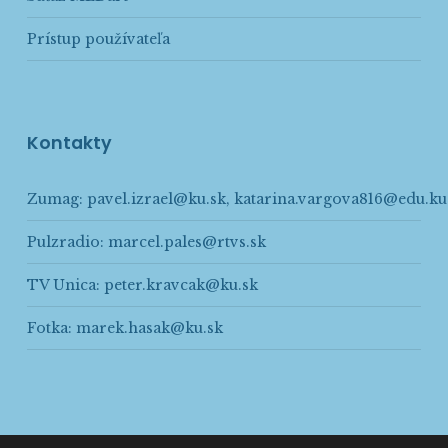
Prístup používateľa
Kontakty
Zumag:
pavel.izrael@ku.sk
,
katarina.vargova816@edu.ku
Pulzradio:
marcel.pales@rtvs.sk
TV Unica:
peter.kravcak@ku.sk
Fotka:
marek.hasak@ku.sk