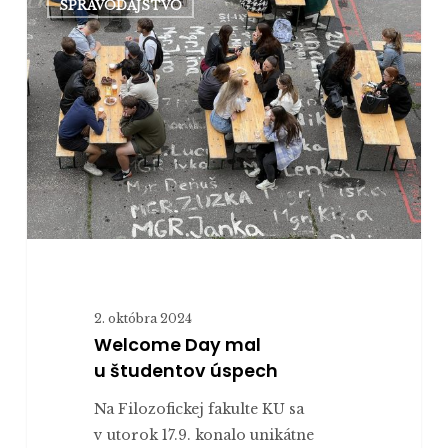
SPRAVODAJSTVO
Day
mal
u študentov
úspech
2. októbra 2024
Welcome Day mal
u študentov úspech
Na Filozofickej fakulte KU sa
v utorok 17.9. konalo unikátne