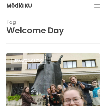
Men
Skip
Médiá KU
to
main
Tag
content
Welcome Day
Welcome
SPRAVODAJSTVO
Day
Filozofická
fakulta
Ružomberok