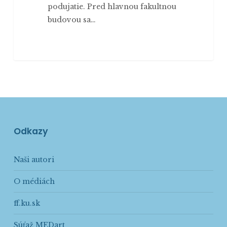
podujatie. Pred hlavnou fakultnou
budovou sa…
Odkazy
Naši autori
O médiách
ff.ku.sk
Súťaž MEDart