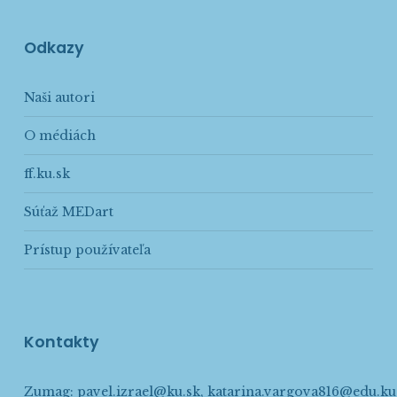
Odkazy
Naši autori
O médiách
ff.ku.sk
Súťaž MEDart
Prístup používateľa
Kontakty
Zumag:
pavel.izrael@ku.sk
,
katarina.vargova816@edu.ku