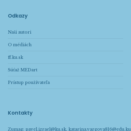
Odkazy
Naši autori
O médiách
ff.ku.sk
Súťaž MEDart
Prístup používateľa
Kontakty
Zumag:
pavel.izrael@ku.sk
,
katarina.vargova816@edu.ku