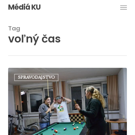
Men
Skip
Médiá KU
to
main
Tag
content
voľný čas
UPaC
SPRAVODAJSTVO
pomáha
študentom
vypĺňať
voľný
čas