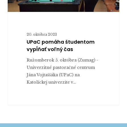
20. októbra 2023
UPaC pomáha študentom
vypĺňať voľný čas
Ružomberok 5. októbra (Zumag) -
Univerzitné pastoračné centrum
Jána Vojtaššáka (UPaC) na
Katolíckej univerzite v…