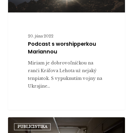
20. júna 2022
Podcast s worshipperkou
Mariannou
Miriam je dobrovoľníčkou na
ranči Kráľova Lehota už nejaký
tenpiatok. S vypuknutím vojny na
Ukrajine…
Utečencom
PUBLICISTIKA
z