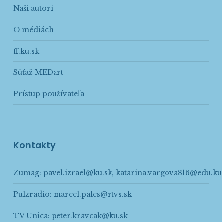
Naši autori
O médiách
ff.ku.sk
Súťaž MEDart
Prístup používateľa
Kontakty
Zumag:
pavel.izrael@ku.sk
,
katarina.vargova816@edu.ku
Pulzradio:
marcel.pales@rtvs.sk
TV Unica:
peter.kravcak@ku.sk