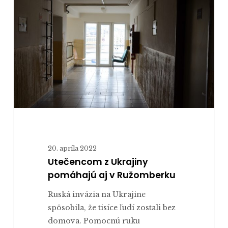
Ukrajiny
pomáhajú
aj
v
Ružomberku
20. apríla 2022
Utečencom z Ukrajiny
pomáhajú aj v Ružomberku
Ruská invázia na Ukrajine
spôsobila, že tisíce ľudí zostali bez
domova. Pomocnú ruku