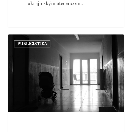
ukrajinským utečencom…
POMOC
PUBLICISTIKA
PO
RUSKY
ZNAMENÁ
VOYNA