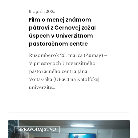
9. apríla 2025
Film o menej známom
pátrovi z Černovej zožal
úspech v Univerzitnom
pastoračnom centre
Ružomberok 23. marca (Zumag) –
V priestoroch Univerzitného
pastoračného centra Jána
Vojtaššáka (UPaC) na Katolíckej
univerzite…
Medzinárodný
SPRAVODAJSTVO
filmový