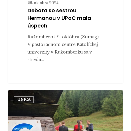
26. októbra 2024
Debata so sestrou
Hermanou v UPaC mala
úspech
Ružomberok 9. októbra (Zumag) -
V pastoračnom centre Katolíckej
univerzity v Ružomberku sa v
stredu…
Pastorační
UNICA
kňazi
v
Ružomberku:
Nové