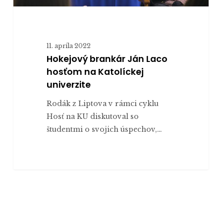
11. apríla 2022
Hokejový brankár Ján Laco
hosťom na Katolíckej
univerzite
Rodák z Liptova v rámci cyklu
Hosť na KU diskutoval so
študentmi o svojich úspechov,…