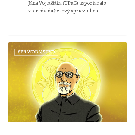
Jána Vojtaššáka (UPaC) usporiadalo
v stredu dušičkový sprievod na…
Film
SPRAVODAJSTVO
o menej
známom
pátrovi
z
Černovej
zožal
úspech
v Univerzitnom
pastoračnom
centre