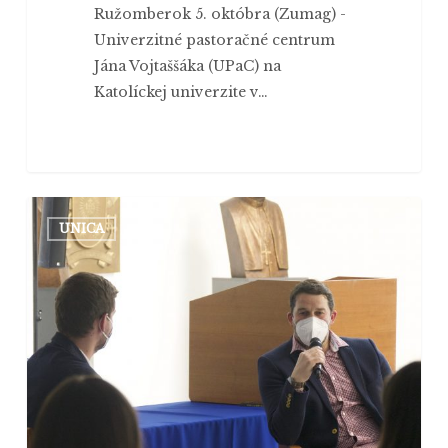
Ružomberok 5. októbra (Zumag) -
Univerzitné pastoračné centrum
Jána Vojtaššáka (UPaC) na
Katolíckej univerzite v…
Hokejový
UNICA
brankár
Ján
Laco
hosťom
na
Katolíckej
univerzite