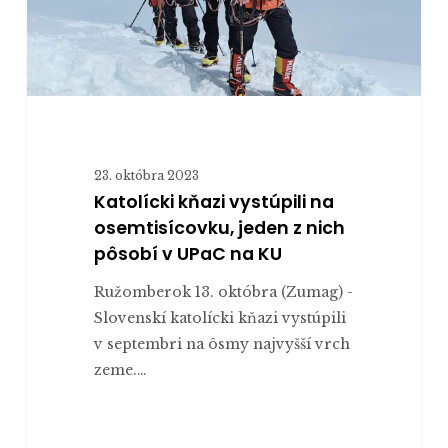
pôsobí
v UPaC
na
KU
23. októbra 2023
Katolícki kňazi vystúpili na
osemtisícovku, jeden z nich
pôsobí v UPaC na KU
Ružomberok 13. októbra (Zumag) -
Slovenskí katolícki kňazi vystúpili
v septembri na ôsmy najvyšší vrch
zeme.…