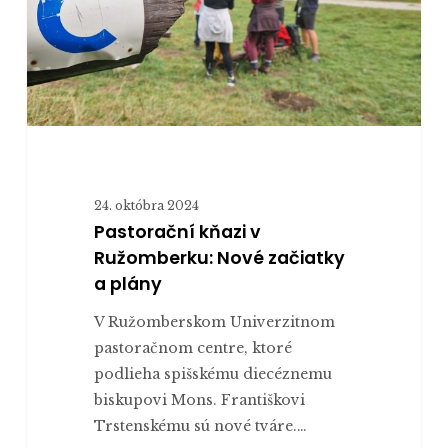
začiatky
a plány
24. októbra 2024
Pastorační kňazi v
Ružomberku: Nové začiatky
a plány
V Ružomberskom Univerzitnom
pastoračnom centre, ktoré
podlieha spišskému diecéznemu
biskupovi Mons. Františkovi
Trstenskému sú nové tváre.…