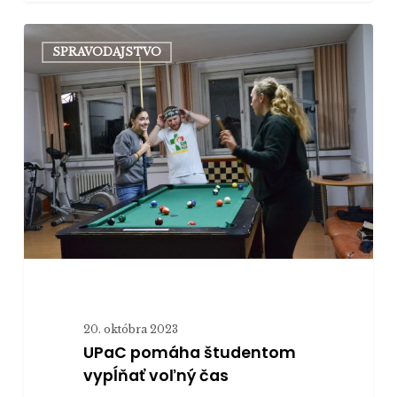
UPaC
SPRAVODAJSTVO
pomáha
študentom
vypĺňať
voľný
čas
20. októbra 2023
UPaC pomáha študentom
vypĺňať voľný čas