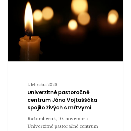
centrum
Jána
Vojtaššáka
spojilo
živých
s mŕtvymi
1. februára 2026
Univerzitné pastoračné
centrum Jána Vojtaššáka
spojilo živých s mŕtvymi
Ružomberok, 10. novembra –
Univerzitné pastoračné centrum