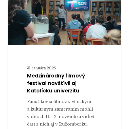
festival
navštívil
aj
Katolícku
univerzitu
31. januára 2025
Medzinárodný filmový
festival navštívil aj
Katolícku univerzitu
Fanúšikovia filmov s etnickým
a kultúrnym zameraním mohli
v dňoch 11.-12. novembra vidieť
časť z nich aj v Ružomberku.