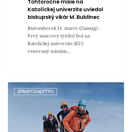
Tohtoročné misie na
Katolíckej univerzite uviedol
biskupský vikár M. Bublinec
Ružomberok 14. marec (Zumag) -
Prvý marcový týždeň bol na
Katolíckej univerzite (KU)
venovaný misiám.…
Katolícki
SPRAVODAJSTVO
kňazi
vystúpili
na
osemtisícovku,
jeden
z nich