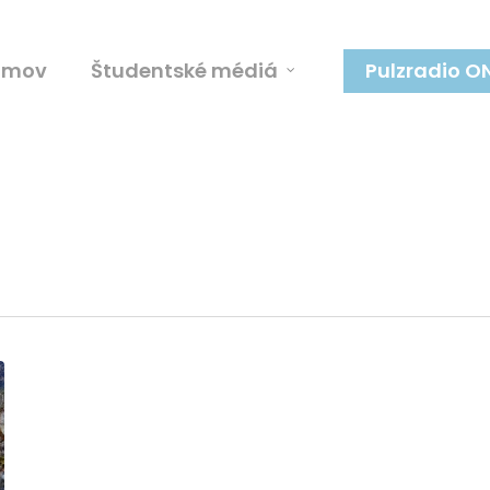
omov
Študentské médiá
Pulzradio O