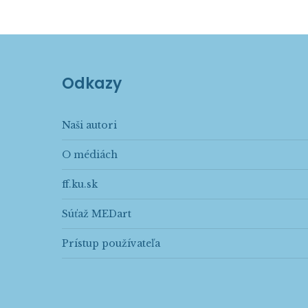
Odkazy
Naši autori
O médiách
ff.ku.sk
Súťaž MEDart
Prístup používateľa