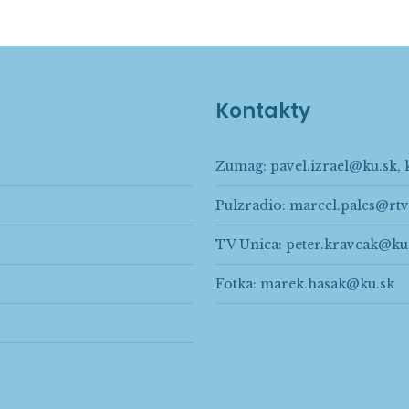
Kontakty
Zumag:
pavel.izrael@ku.sk
,
Pulzradio:
marcel.pales@rtv
TV Unica:
peter.kravcak@ku
Fotka:
marek.hasak@ku.sk