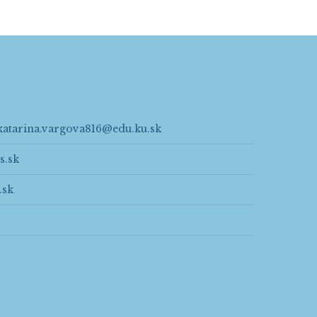
katarina.vargova816@edu.ku.sk
s.sk
.sk