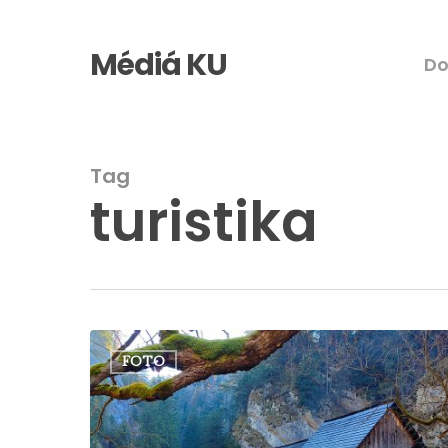
Skip
to
Médiá KU
D
main
content
Tag
turistika
Jesenná
FOTO
Kvačianska
dolina