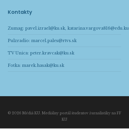
Kontakty
Zumag:
pavel.izrael@ku.sk
,
katarina.vargova816@edu.ku
Pulzradio:
marcel.pales@rtvs.sk
TV Unica:
peter.kravcak@ku.sk
Fotka:
marek.hasak@ku.sk
© 2026 Médiá KU. Mediálny portál študentov žurnalistiky na FF
KU