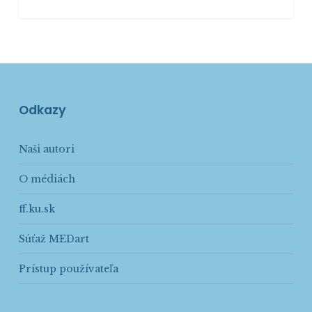
Odkazy
Naši autori
O médiách
ff.ku.sk
Súťaž MEDart
Prístup používateľa