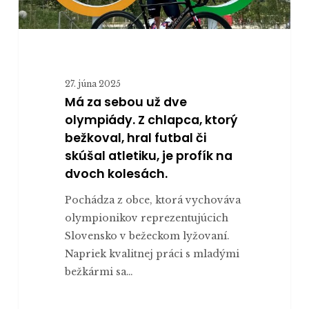
bežkoval,
hral
futbal
či
27. júna 2025
skúšal
Má za sebou už dve
atletiku,
olympiády. Z chlapca, ktorý
je
bežkoval, hral futbal či
profík
skúšal atletiku, je profík na
na
dvoch kolesách.
dvoch
kolesách.
Pochádza z obce, ktorá vychováva
olympionikov reprezentujúcich
Slovensko v bežeckom lyžovaní.
Napriek kvalitnej práci s mladými
bežkármi sa…