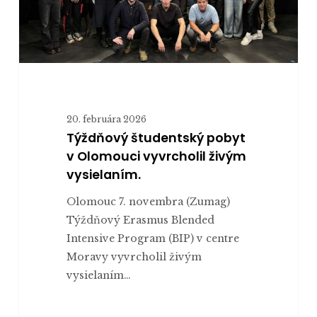
20. februára 2026
Týždňový študentský pobyt
v Olomouci vyvrcholil živým
vysielaním.
Olomouc 7. novembra (Zumag)
Týždňový Erasmus Blended
Intensive Program (BIP) v centre
Moravy vyvrcholil živým
vysielaním…