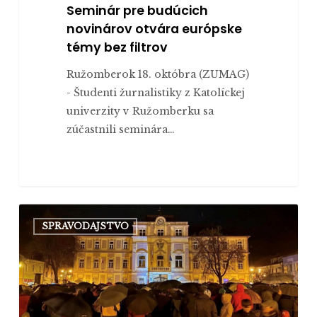
Seminár pre budúcich
novinárov otvára európske
témy bez filtrov
Ružomberok 18. októbra (ZUMAG)
- Študenti žurnalistiky z Katolíckej
univerzity v Ružomberku sa
zúčastnili seminára…
Mesto
SPRAVODAJSTVO
si
tradične
pripomenulo
17.
november.