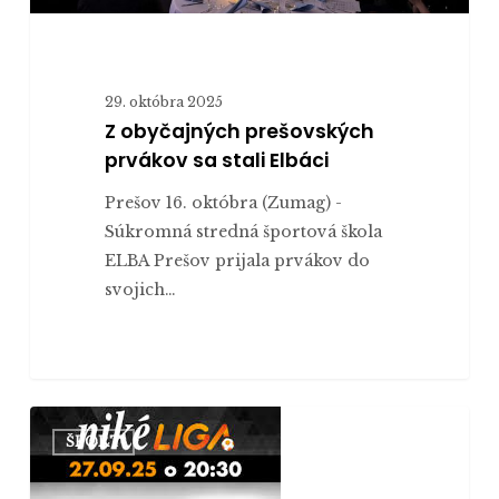
29. októbra 2025
Z obyčajných prešovských
prvákov sa stali Elbáci
Prešov 16. októbra (Zumag) -
Súkromná stredná športová škola
ELBA Prešov prijala prvákov do
svojich…
Futbalové
ŠPORT
derby
na