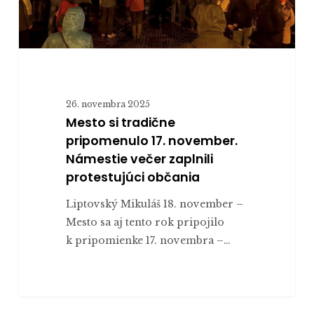
Námestie
večer
zaplnili
protestujúci
občania
26. novembra 2025
Mesto si tradične
pripomenulo 17. november.
Námestie večer zaplnili
protestujúci občania
Liptovský Mikuláš 18. november –
Mesto sa aj tento rok pripojilo
k pripomienke 17. novembra –…