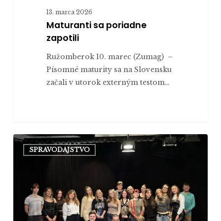
13. marca 2026
Maturanti sa poriadne
zapotili
Ružomberok 10. marec (Zumag) –
Písomné maturity sa na Slovensku
začali v utorok externým testom…
Týždňový
SPRAVODAJSTVO
študentský
pobyt
v Olomouci
vyvrcholil
živým
vysielaním.