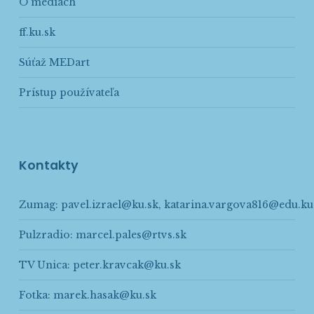
O médiách
ff.ku.sk
Súťaž MEDart
Prístup používateľa
Kontakty
Zumag:
pavel.izrael@ku.sk
,
katarina.vargova816@edu.ku
Pulzradio:
marcel.pales@rtvs.sk
TV Unica:
peter.kravcak@ku.sk
Fotka:
marek.hasak@ku.sk