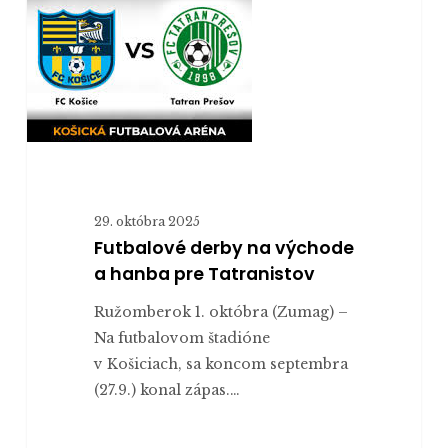
východe
a
hanba
pre
Tatranistov
29. októbra 2025
Futbalové derby na východe
a hanba pre Tatranistov
Ružomberok 1. októbra (Zumag) –
Na futbalovom štadióne
v Košiciach, sa koncom septembra
(27.9.) konal zápas.…