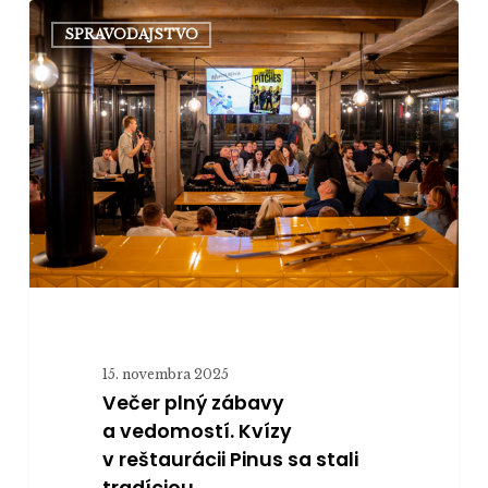
Večer
SPRAVODAJSTVO
plný
zábavy
a vedomostí.
Kvízy
v reštaurácii
Pinus
sa
stali
tradíciou
15. novembra 2025
Večer plný zábavy
a vedomostí. Kvízy
v reštaurácii Pinus sa stali