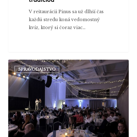
tradíciou
V reštaurácii Pinus sa už dlhší čas
každú stredu koná vedomostný
kvíz, ktorý si čoraz viac…
Z obyčajných
SPRAVODAJSTVO
prešovských
prvákov
sa
stali
Elbáci