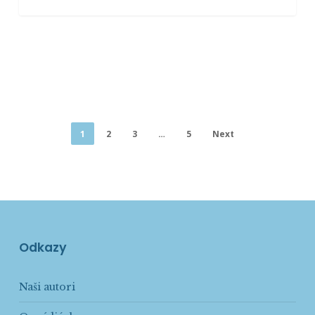
1
2
3
…
5
Next
Odkazy
Naši autori