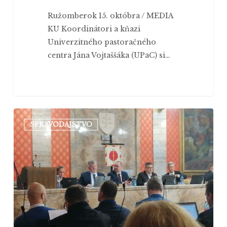
Ružomberok 15. októbra / MEDIA
KU Koordinátori a kňazi
Univerzitného pastoračného
centra Jána Vojtaššáka (UPaC) si…
Mesto
SPRAVODAJSTVO
Ružomberok
schválilo
Akčný
plán
na
rok
2026