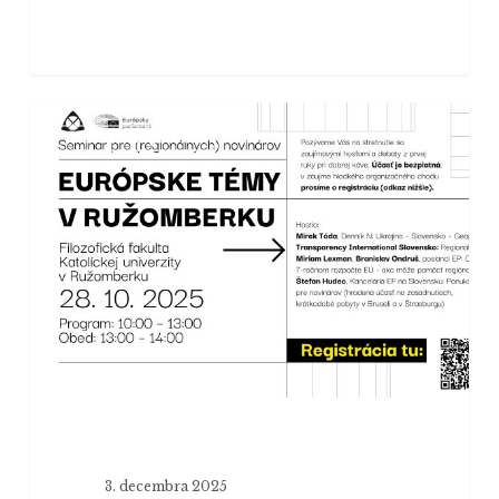
Seminár
SPRAVODAJSTVO
pre
budúcich
novinárov
otvára
európske
témy
bez
filtrov
3. decembra 2025