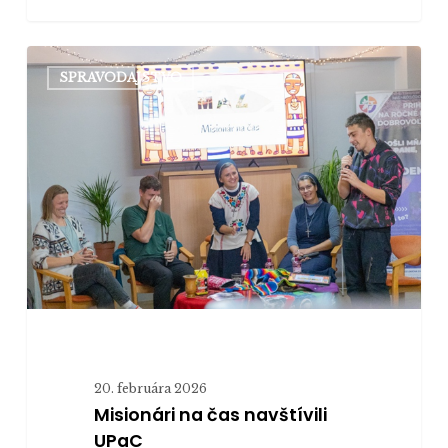
Misionári
SPRAVODAJSTVO
na
čas
navštívili
UPaC
20. februára 2026
Misionári na čas navštívili
UPaC