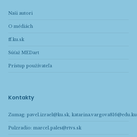
Naši autori
O médiách
ff.ku.sk
Súťaž MEDart
Prístup používateľa
Kontakty
Zumag:
pavel.izrael@ku.sk
,
katarina.vargova816@edu.ku
Pulzradio:
marcel.pales@rtvs.sk