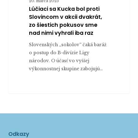
20. marca 2025
šiestich
Lúčiaci sa Kucka bol proti
pokusov
Slovincom v akcii dvakrát,
sme
zo šiestich pokusov sme
nad
nad nimi vyhrali iba raz
nimi
Slovenských „sokolov“ čaká baráž
vyhrali
o postup do B-divízie Ligy
iba
národov. O účasť vo vyššej
raz
výkonnostnej skupine zabojujú…
Odkazy