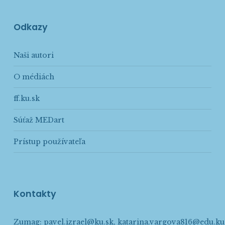
Odkazy
Naši autori
O médiách
ff.ku.sk
Súťaž MEDart
Prístup používateľa
Kontakty
Zumag:
pavel.izrael@ku.sk
,
katarina.vargova816@edu.ku