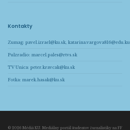
Kontakty
Zumag:
pavel.izrael@ku.sk
,
katarina.vargova816@edu.ku
Pulzradio:
marcel.pales@rtvs.sk
TV Unica:
peter.kravcak@ku.sk
Fotka:
marek.hasak@ku.sk
© 2026 Médiá KU. Mediálny portál študentov žurnalistiky na FF