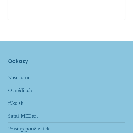
Odkazy
Naši autori
O médiách
ff.ku.sk
Súťaž MEDart
Prístup používateľa